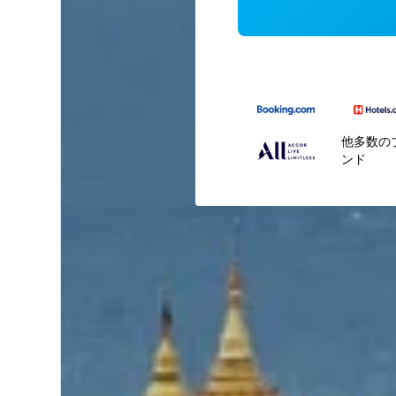
他多数の
ンド