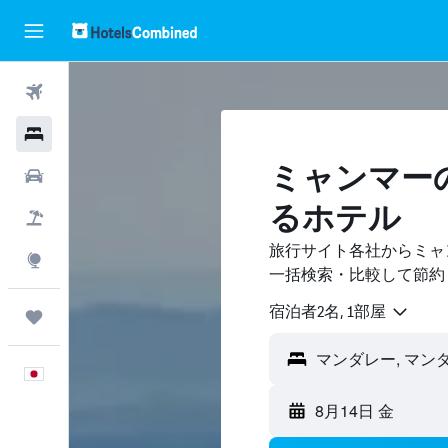
航空券
ホテル
ミャンマー
レンタカー
るホテル
航空券+ホテル
旅行サイト各社からミャ
Explore
一括検索・比較して節約
宿泊者2名, 1​部屋
Trips
日本語
8月14日 金