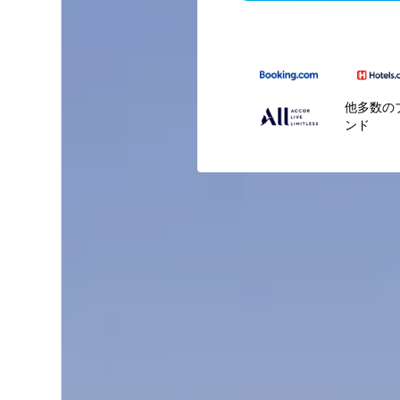
他多数の
ンド