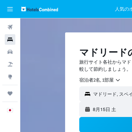
人気の
航空券
ホテル
マドリード
レンタカー
旅行サイト各社からマド
航空券+ホテル
較して節約しましょう。
Explore
宿泊者2名, 1​部屋
Trips
マドリード, スペ
8月15日 土
日本語