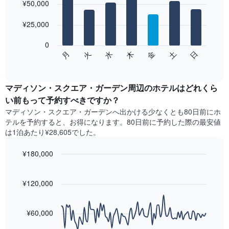
graphic.
料
¥50,000
chart
with
金
7
を
¥25,000
bars.
表
し
0
次
て
水
火
月
日
土
金
木
の
End
い
of
チ
ま
interactive
ャ
chart
す
ー
マディソン・スクエア・ガーデン周辺のホテル​はどれくら
表
ト
い前もって予約すべきですか？
の
は、
X
マディソン・スクエア・ガーデン​へ出かける少なくとも80日前にホ
曜
軸
テルを予約すると、お得になります。80日前に予約した際の最安値
日
1​
は1泊あたり¥28,605でした。
ご
本
と
は、
¥180,000
の
月
客
Line
Chart
を
graphic.
室
chart
表
with
¥120,000
の
し
90
平
て
data
均
points.
い
料
¥60,000
ま
金
す。
次