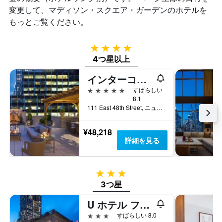
変更して、マディソン・スクエア・ガーデン​のホテルを
を
表
もっとご覧ください。
し
て
い
4つ星
ま
4つ星以上
す
インターコンチネンタル ニューヨーク バークレー ホテル
5つ星
すばらしい
8.1
111 East 48th Street, ニューヨーク, NY, アメリカ合衆国
¥48,218
詳細を見る
3つ星
3つ星
U ホテル フィフス アベニュー
3つ星
すばらしい 8.0