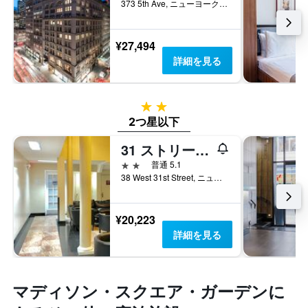
373 5th Ave, ニューヨーク, NY, アメリカ合衆国
¥27,494
詳細を見る
2つ星
2つ星以下
31 ストリート ブロードウェイ ホテル
2つ星
普通 5.1
38 West 31st Street, ニューヨーク, NY, アメリカ合衆国
¥20,223
詳細を見る
マディソン・スクエア・ガーデン​に