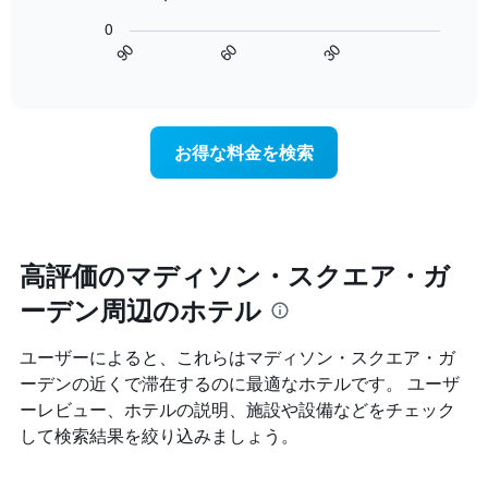
を
表
の
表
0
の
表
し
90
60
30
Y
は、
End
て
of
軸
宿
interactive
い
1​
泊
chart
ま
本
日
す
は、
に
お得な料金を検索
表
客
近
の
室
づ
X
の
く
軸
平
に
1​
均
つ
本
料
れ
高評価のマディソン・スクエア・ガ
は、
金
て
曜
ーデン周辺のホテル
を
客
日
表
室
を
し
料
ユーザーによると、これらはマディソン・スクエア・ガ
表
て
金
し
ーデン​の近くで滞在するのに最適なホテルです。 ユーザ
い
が
て
ーレビュー、ホテルの説明、施設や設備などをチェック
ま
ど
い
す
の
して検索結果を絞り込みましょう。
ま
よ
す。
う
表