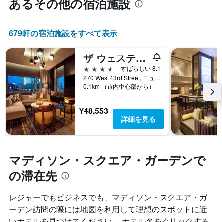
あるその他の宿泊施設
679​軒の宿泊施設をすべて表示
ザ ウェスティン ニューヨーク アット タイムズ スクエア
4つ星
すばらしい 8.1
270 West 43rd Street, ニューヨーク, NY, アメリカ合衆国
0.1km （市内中心部から）
¥48,553
詳細を見る
マディソン・スクエア・ガーデンで
の滞在先
レジャーでもビジネスでも、マディソン・スクエア・ガ
ーデン​訪問の際には地図を利用して理想のスポットに近
いホテルを見つけてください。 ホテル名をクリックする