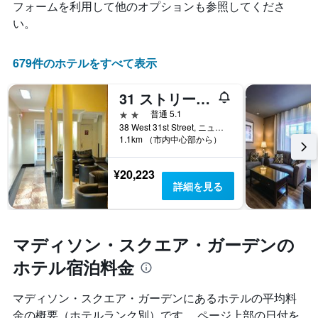
フォームを利用して他のオプションも参照してくださ
の
日
い。
数
を
表
679件のホテルをすべて表示
し
て
31 ストリート ブロードウェイ ホテル
い
2つ星
普通 5.1
ま
38 West 31st Street, ニューヨーク, NY, アメリカ合衆国
す
1.1km （市内中心部から）
表
の
Y
¥20,223
軸
詳細を見る
1
本
は、
客
マディソン・スクエア・ガーデンの
室
ホテル宿泊料金
の
平
均
マディソン・スクエア・ガーデン​にあるホテルの平均料
料
金の概要（ホテルランク別）です。 ページ上部の日付を
金