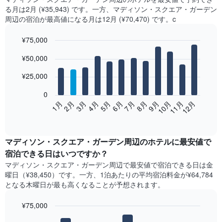
る月は2月 (¥35,943) です。一方、マディソン・スクエア・ガーデン​
周辺の​宿泊が最高値になる月は12月​ (¥70,470) です。c
¥75,000
Bar
Chart
¥50,000
graphic.
chart
with
12
¥25,000
bars.
0
次
2月
5月
8月
11月
1月
4月
7月
10月
3月
6月
9月
12月
の
End
of
表
interactive
は、
chart
月
マディソン・スクエア・ガーデン​周辺の​ホテル​に最安値で
ご
宿泊できる日はいつですか？
と
マディソン・スクエア・ガーデン​周辺で最安値で宿泊できる日は金
の
曜日​（¥38,450）です。一方、1泊あたりの平均宿泊料金が¥64,784
客
となる木曜日​が最も高くなることが予想されます。
室
の
¥75,000
平
均
Bar
Chart