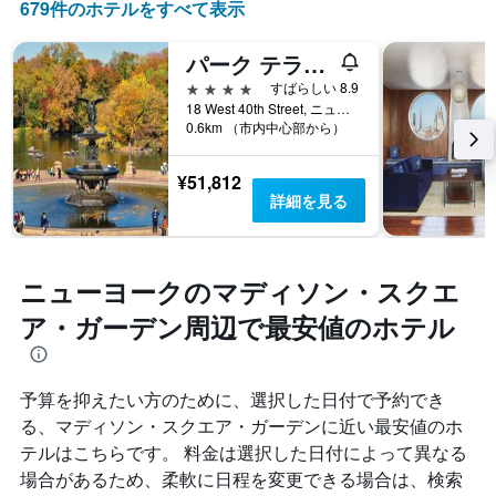
に
679件のホテルをすべて表示
の
変
Y
化
軸
パーク テラス ホテル
す
1​
る
4つ星
すばらしい 8.9
本
か
18 West 40th Street, ニューヨーク, NY, アメリカ合衆国
は、
0.6km （市内中心部から）
を
客
表
室
し
¥51,812
の
て
詳細を見る
平
い
均
ま
料
す
金
表
ニューヨークのマディソン・スクエ
を
の
表
X
ア・ガーデン周辺で最安値のホテル
し
軸
て
1
い
本
ま
予算を抑えたい方のために、選択した日付で予約でき
は、
す
宿
る、マディソン・スクエア・ガーデンに近い最安値のホ
泊
テルはこちらです。 料金は選択した日付によって異なる
ま
場合があるため、柔軟に日程を変更できる場合は、検索
で