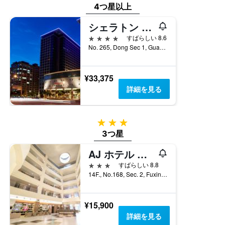
4つ星以上
シェラトン 新竹 ホテル
4つ星
すばらしい 8.6
No. 265, Dong Sec 1, Guangming 6th Rd, 竹北市, 台湾
¥33,375
詳細を見る
3つ星
3つ星
AJ ホテル シンチュウ
3つ星
すばらしい 8.8
14F., No.168, Sec. 2, Fuxing 3rd Rd., 竹北市, 台湾
¥15,900
詳細を見る