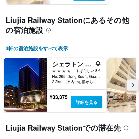
Liujia Railway Station​にあるその他
の宿泊施設
3​軒の宿泊施設をすべて表示
シェラトン 新竹 ホテル
4つ星
すばらしい 8.6
No. 265, Dong Sec 1, Guangming 6th Rd, 竹北市, 台湾
2.2km （市内中心部から）
¥33,375
詳細を見る
Liujia Railway Stationでの滞在先