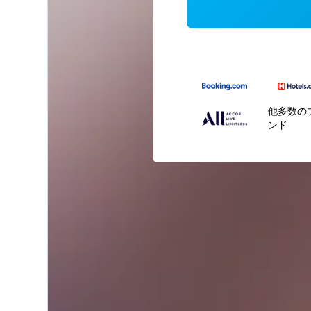
他多数の
ンド