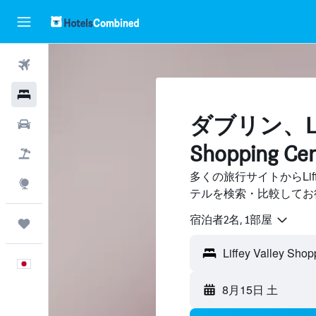
航空券
ホテル
ダブリン​、Liff
レンタカー
Shopping
航空券+ホテル
多くの旅行サイトからLiffey 
Explore
テルを検索・比較してお
宿泊者2名, 1​部屋
Trips
日本語
8月15日 土