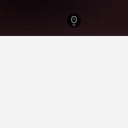
州
2,747
ダブリン
2,400
パーマーズタウン
Liffey Valley Shopping Cent
 Shopping Centreでの滞在先
ey Shopping Centreに近く、よく行く予定のスポットに近
定のホテルを予約できます。
y Shopping Centreでの滞在に