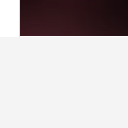
ホーム
アイルランド
15,869
ダブリン
Liffey Valley
地図を利用して、Liffey Vall
ると詳細情報が表示され、その特
Liffey Valle