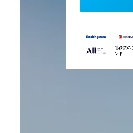
他多数の
ンド