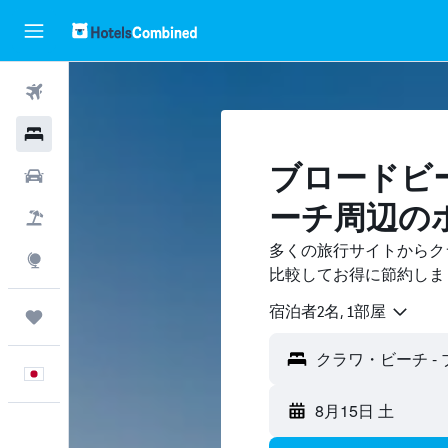
航空券
ホテル
ブロードビ
レンタカー
ーチ周辺の
航空券+ホテル
多くの旅行サイトからク
Explore
比較してお得に節約しま
宿泊者2名, 1​部屋
Trips
日本語
8月15日 土