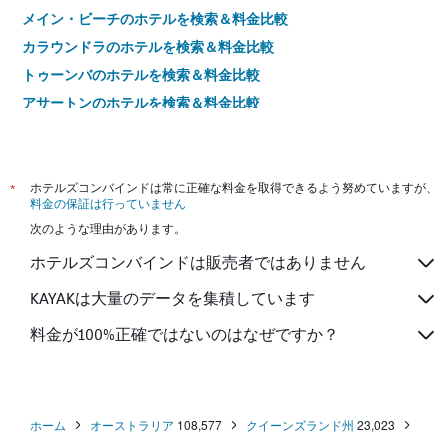
メイン・ビーチのホテルを検索＆料金比較
カラウンドラのホテルを検索＆料金比較
トゥーンバのホテルを検索＆料金比較
アサートンのホテルを検索＆料金比較
ロングリーチのホテルを検索＆料金比較
ラブラドールのホテルを検索＆料金比較
サウスポートのホテルを検索＆料金比較
*
ホテルズコンバインドは常に正確な料金を取得できるよう努めていますが、
料金の保証は行っていません
ロビーナのホテルを検索＆料金比較
次のような理由があります。
パーム・ビーチのホテルを検索＆料金比較
ホテルズコンバインドは販売者ではありません
タウンズビルのホテルを検索＆料金比較
ヌーサ・ヘッズのホテルを検索＆料金比較
KAYAKは大量のデータを集積しています
ロックハンプトンのホテルを検索＆料金比較
料金が100%正確ではないのはなぜですか？
クックタウンのホテルを検索＆料金比較
バーリー・ヘッズのホテルを検索＆料金比較
ブロードビーチのホテルを検索＆料金比較
ホーム
オーストラリア
108,577
クイーンズランド州
23,023
クーランガッタのホテルを検索＆料金比較