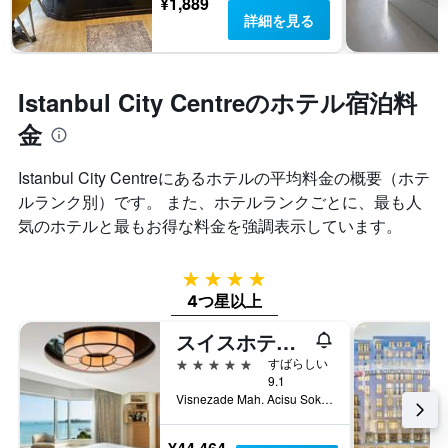
¥1,889
詳細を見る
Istanbul City Centreのホテル宿泊料
金
Istanbul City Centre​にあるホテルの平均料金の概要（ホテ
ルランク別）です。 また、ホテルランクごとに、最も人
気のホテルと最もお得な料金を強調表示しています。
4つ星
4つ星以上
スイスホテル ザ ボスポラス イスタンブール
5つ星
すばらしい
9.1
Visnezade Mah. Acisu Sok. NO. 19, イスタンブール, トルコ