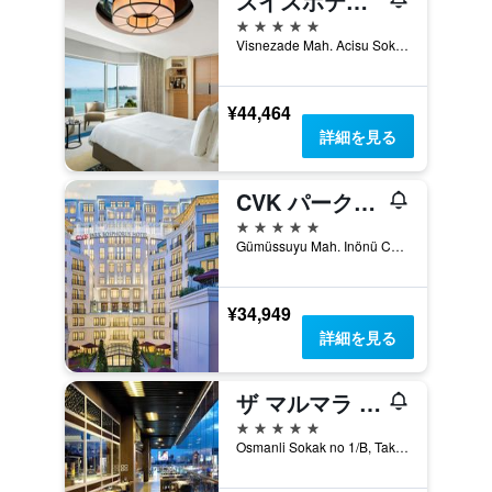
スイスホテル ザ ボスポラス イスタンブール
5つ星
Visnezade Mah. Acisu Sok. NO. 19, イスタンブール, トルコ
¥44,464
詳細を見る
CVK パーク ボスポラス ホテル イスタンブール
5つ星
Gümüssuyu Mah. Inönü Cad. No:8, イスタンブール, トルコ
¥34,949
詳細を見る
ザ マルマラ タクシム
5つ星
Osmanli Sokak no 1/B, Taksim Square, イスタンブール, トルコ