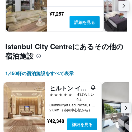
¥7,257
詳細を見る
Istanbul City Centre​にあるその他の
宿泊施設
1,450​軒の宿泊施設をすべて表示
ヒルトン イスタンブル ボスポラス
5つ星
すばらしい
9.4
Cumhuriyet Cad. No:50, Harbiye, イスタンブール, トルコ
2.0km （市内中心部から）
¥42,348
詳細を見る