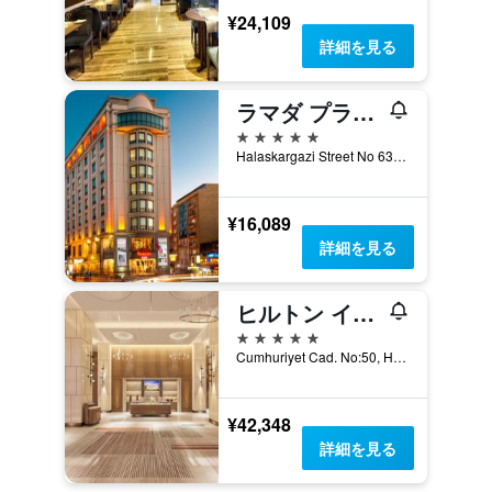
¥24,109
詳細を見る
ラマダ プラザ バイ ウィンダム イスタンブール シティ センター 大人限定
5つ星
Halaskargazi Street No 63, イスタンブール, トルコ
¥16,089
詳細を見る
ヒルトン イスタンブル ボスポラス
5つ星
Cumhuriyet Cad. No:50, Harbiye, イスタンブール, トルコ
¥42,348
詳細を見る