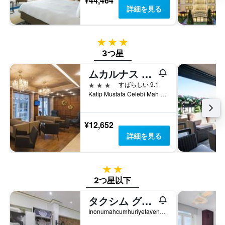
¥44,464
詳細を見る
3つ星
3つ星
ムカルナス タクシム ホテル
3つ星
すばらしい 9.1
Katip Mustafa Celebi Mah Ipek Sk Taksim Be, 6, イスタンブール, トルコ
¥12,652
詳細を見る
2つ星
2つ星以下
タクシム グリーン ハウス ホステル
Inonumahcumhuriyetavenuepaparoncallistreetno15Elma, イスタンブール, トルコ