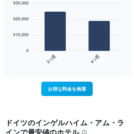
¥30,000
客
室
Bar
Chart
の
graphic.
chart
¥20,000
with
平
2
均
bars.
料
¥10,000
金
次
を
の
表
0
表
し
3​つ星​
4​つ星​
は、
て
End
過
い
of
去
interactive
ま
3
chart
す
日
表
間
の
お得な料金を検索
に
X
見
軸
つ
1​
か
本
っ
は、
た
ドイツのインゲルハイム・アム・ラ
曜
本
日
インで最安値のホテル
日
を