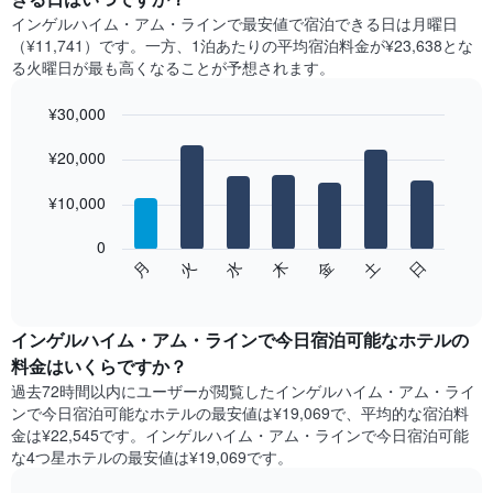
インゲルハイム・アム・ライン​で最安値で宿泊できる日は月曜日​
（¥11,741）です。一方、1泊あたりの平均宿泊料金が¥23,638とな
る火曜日​が最も高くなることが予想されます。
¥30,000
Bar
Chart
graphic.
¥20,000
chart
with
7
¥10,000
bars.
0
次
水
火
月
日
土
金
木
の
End
of
チ
interactive
ャ
chart
ー
インゲルハイム・アム・ラインで今日宿泊可能なホテル​の
ト
料金はいくらですか？
は、
過去72時間以内にユーザーが閲覧したインゲルハイム・アム・ライ
曜
ンで今日宿泊可能なホテル​の最安値は¥19,069で、平均的な宿泊料
日
金は¥22,545です。インゲルハイム・アム・ラインで今日宿泊可能
ご
な4つ星ホテル​の最安値は¥19,069​です。
と
の