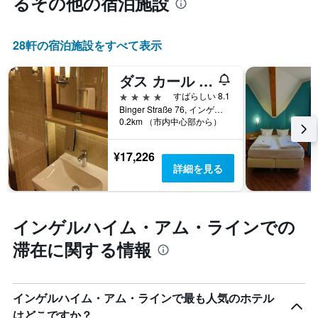
るその他の宿泊施設
て
し
い
た
ま
も
28​軒の宿泊施設をすべて表示
す
の
で
ダス カール (ehem. IBB ホテル インゲルハイム)
す
表
4つ星
すばらしい 8.1
の
Binger Straße 76, インゲルハイム・アム・ライン, ラインラント＝プファルツ, ドイツ
X
0.2km （市内中心部から）
軸
1
¥17,226
本
詳細を見る
は、
ホ
テ
ル
インゲルハイム・アム・ラインでの
ラ
ン
滞在に関する情報
ク
ご
と
の
インゲルハイム・アム・ラインで最も人気のホテル
カ
はどこですか？