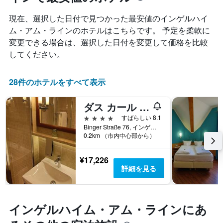
の
表
客
現在、選択した日付で見つかった最安値のインゲルハイ
し
室
て
ム・アム・ラインのホテルはこちらです。 予定を柔軟に
の
い
変更できる場合は、選択した日付を変更して価格を比較
平
ま
均
してください。
す。
料
表
金
の
を
28件のホテルをすべて表示
Y
ホ
軸
テ
1​
ダス カール (ehem. IBB ホテル インゲルハイム)
ル
本
4つ星
すばらしい 8.1
ラ
は、
Binger Straße 76, インゲルハイム・アム・ライン, ラインラント＝プファルツ, ドイツ
ン
客
0.2km （市内中心部から）
ク
室
ご
の
と
¥17,226
平
に
詳細を見る
均
集
料
計
金
し
を
て
インゲルハイム・アム・ライン​にあ
表
表
し
示