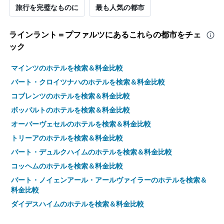
旅行を完璧なものに
最も人気の都市
見
つ
か
ラインラント＝プファルツ​にあるこれらの都市をチェ
っ
た
ック
本
日
マインツのホテルを検索＆料金比較
の
バート・クロイツナハのホテルを検索＆料金比較
客
室
コブレンツのホテルを検索＆料金比較
の
ボッパルトのホテルを検索＆料金比較
平
均
オーバーヴェセルのホテルを検索＆料金比較
料
トリーアのホテルを検索＆料金比較
金
を
バート・デュルクハイムのホテルを検索＆料金比較
表
コッヘムのホテルを検索＆料金比較
し
て
バート・ノイェンアール・アールヴァイラーのホテルを検索＆
い
料金比較
ま
ダイデスハイムのホテルを検索＆料金比較
す
ツヴァイブリュッケンのホテルを検索＆料金比較