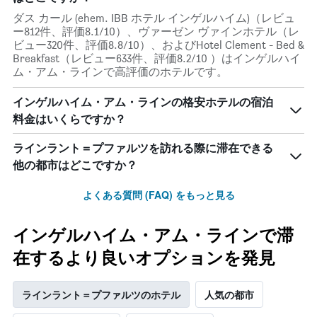
テ
ダス カール (ehem. IBB ホテル インゲルハイム)（レビュ
ゴ
ー812件、評価8.1/10）、ヴァーゼン ヴァインホテル（レ
リ
ビュー320件、評価8.8/10）、およびHotel Clement - Bed &
ー
Breakfast（レビュー633件、評価8.2/10 ）はインゲルハイ
を
ム・アム・ラインで高評価のホテルです。
表
し
て
インゲルハイム・アム・ラインの格安ホテルの宿泊
い
料金はいくらですか？
ま
す。
ラインラント＝プファルツを訪れる際に滞在できる
表
他の都市はどこですか？
の
Y
軸
よくある質問 (FAQ) をもっと見る
1
本
インゲルハイム・アム・ラインで滞
は、
過
在するより良いオプションを発見
去
3
日
ラインラント＝プファルツのホテル
人気の都市
間
に