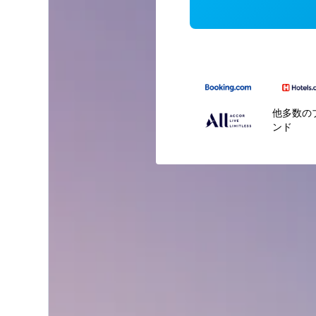
他多数の
ンド