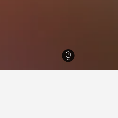
パジュし
191
Heyri Art Village
 Art Village周辺で最安値の
これらのHeyri Art Village​の宿泊施設は、1泊あた