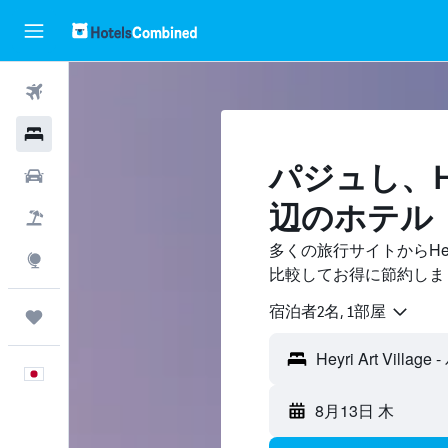
航空券
ホテル
パジュし​、Heyr
レンタカー
辺のホテル
航空券+ホテル
多くの旅行サイトからHeyri
Explore
比較してお得に節約しま
宿泊者2名, 1​部屋
Trips
Heyri Art Villa
日本語
8月13日 木