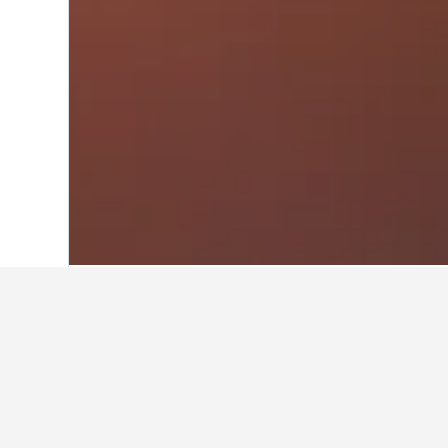
ホーム
韓国
39,520
京畿道
5,534
パジュしのHeyri
これまでに見つかった宿泊施設の中で、