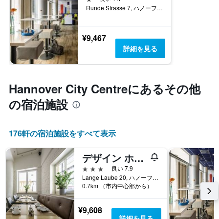
Runde Strasse 7, ハノーファー, ニーダーザクセン, ドイツ
¥9,467
詳細を見る
Hannover City Centre​にあるその他
の宿泊施設
176​軒の宿泊施設をすべて表示
デザイン ホテル ウィーガント
3つ星
良い 7.9
Lange Laube 20, ハノーファー, ニーダーザクセン, ドイツ
0.7km （市内中心部から）
¥9,608
詳細を見る