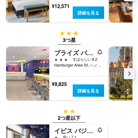
¥12,571
詳細を見る
3つ星
3つ星
プライズ バイ ラディソン, ハノーファー シティ
3つ星
すばらしい 8.2
Hamburger Allee 50, ハノーファー, ニーダーザクセン, ドイツ
¥9,825
詳細を見る
2つ星
2つ星以下
イビス バジェット ハノーヴァー Hbf
1つ星
良い 7.1