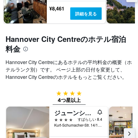
¥8,461
詳細を見る
Hannover City Centreのホテル宿泊
料金
Hannover City Centre​にあるホテルの平均料金の概要（ホ
テルランク別）です。 ページ上部の日付を変更して、
Hannover City Centre​のホテルをもっとご覧ください。
4つ星
4つ星以上
ジューンシックスホテルハノーバーシティ
4つ星
すばらしい 8.4
Kurt-Schumacher-Str. 14/16, ハノーファー, ニーダーザクセン, ドイツ