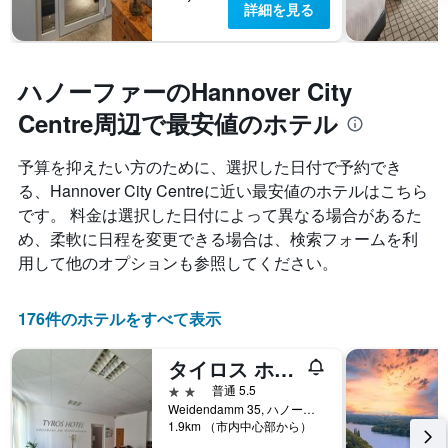
詳細を見る
ハノーファーのHannover City
Centre周辺で最安値のホテル
予算を抑えたい方のために、選択した日付で予約でき
る、Hannover City Centreに近い最安値のホテルはこちら
です。 料金は選択した日付によって異なる場合があるた
め、柔軟に日程を変更できる場合は、検索フォームを利
用して他のオプションも参照してください。
176件のホテルをすべて表示
タイロス ホテル ウント ガストハウス アム ヴァイデンダム
2つ星
普通 5.5
Weidendamm 35, ハノーファー, ニーダーザクセン, ドイツ
1.9km （市内中心部から）