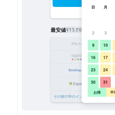
検
日
月
¥13,909
最安値
/
1泊あたりの宿
2
3
プロバイダ
1泊
9
10
¥1
16
17
23
24
¥1
30
31
¥1
お得
平
​その他17​件のインターシティホテル