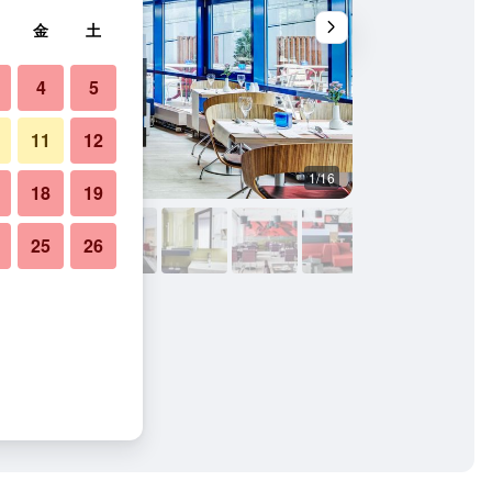
金
土
4
5
11
12
1/16
バスルーム
18
19
25
26
ク アルトナの写真