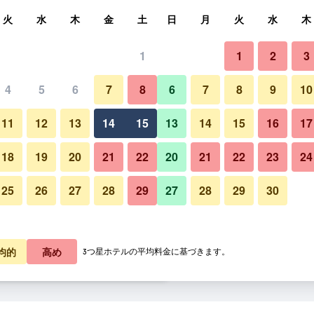
索
火
水
木
金
土
日
月
火
水
木
1
1
2
3
泊料金の最安値
4
5
6
7
8
6
7
8
9
10
レストラン
あたり合計
11
12
13
14
15
13
14
15
16
17
3,909
プランを見る
18
19
20
21
22
20
21
22
23
24
25
26
27
28
29
27
28
29
30
インターシティホテル ハンブル
5,513
プランを見る
5,687
プランを見る
均的
高め
3つ星ホテルの平均料金に基づきます。
 ハンブルク アルトナのオファー