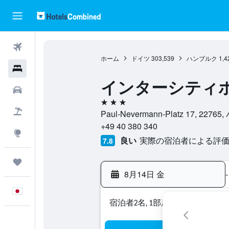
航空券
ホーム
ドイツ
303,539
ハンブルク
1,4
ホテル
インターシティホ
レンタカー
3つ星
航空券+ホテル
Paul-Nevermann-Platz 17, 2
+49 40 380 340
Explore
良い
実際の宿泊者による評価3,
7.8
Trips
8月14日 金
-
日本語
宿泊者2名, 1​部屋