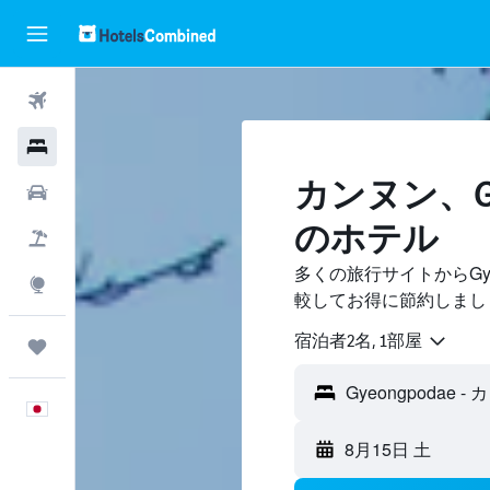
航空券
ホテル
カンヌン​、Gy
レンタカー
のホテル
航空券+ホテル
多くの旅行サイトからGye
Explore
較してお得に節約しまし
宿泊者2名, 1​部屋
Trips
日本語
8月15日 土