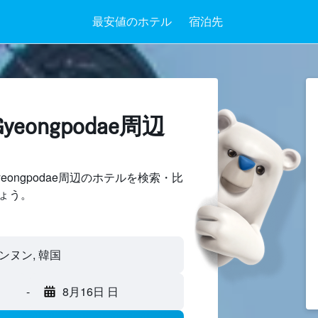
最安値のホテル
宿泊先
eongpodae周辺
ongpodae周辺のホテルを検索・比
ょう。
-
8月16日 日