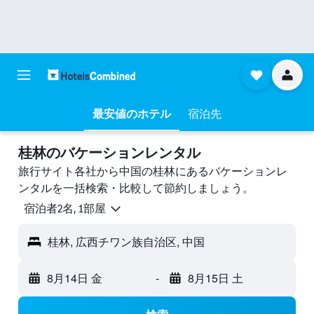
最安値のホテル
宿泊先
桂林のバケーションレンタル
旅行サイト各社から中国の桂林にあるバケーションレ
ンタルを一括検索・比較して節約しましょう。
宿泊者2名, 1​部屋
桂林, 広西チワン族自治区, 中国
8月14日 金
-
8月15日 土