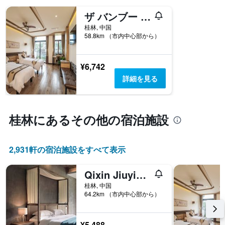
ザ バンブー リーフ 陽朔
桂林, 中国
58.8km （市内中心部から）
¥6,742
詳細を見る
桂林​にあるその他の宿泊施設
2,931​軒の宿泊施設をすべて表示
Qixin Jiuyin Inn Yangshuo
桂林, 中国
64.2km （市内中心部から）
¥5,488