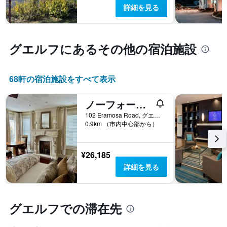
表
は、
詳細を見る
て
の
ホ
い
Y
テ
ま
軸
ル
す
1
ラ
グエルフ​にあるその他の宿泊施設
表
本
ン
の
は、
ク
X
過
ご
軸
68​軒の宿泊施設をすべて表示
去
と
1
3
の
本
日
ノーフォーク ゲスト ハウス
カ
は、
間
テ
宿
102 Eramosa Road, グエルフ, ON, カナダ
に
ゴ
泊
0.9km （市内中心部から）
見
リ
ま
つ
ー
で
か
を
の
¥26,185
っ
表
日
詳細を見る
た
し
数
本
て
を
日
い
表
の
ま
し
グエルフでの滞在先
客
す。
て
室
表
い
の