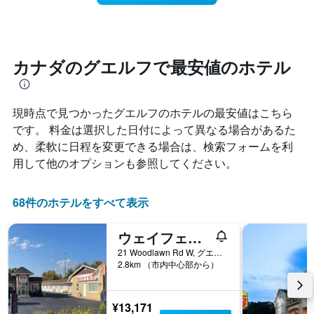
ラ
づ
本
ン
く
は、
ク
に
ホ
ご
つ
テ
と
れ
カナダのグエルフで最安値のホテル
ル
に
て
ラ
集
客
ン
計
室
ク
し
現時点で見つかったグエルフのホテルの最安値はこちら
料
ご
て
金
です。 料金は選択した日付によって異なる場合があるた
と
表
が
め、柔軟に日程を変更できる場合は、検索フォームを利
の
示
ど
カ
用して他のオプションも参照してください。
し
の
テ
た
よ
ゴ
も
う
リ
68件のホテルをすべて表示
の
に
ー
で
変
を
す
化
ウェイフェア モーテル
表
表
す
し
21 Woodlawn Rd W, グエルフ, ON, カナダ
の
る
2.8km （市内中心部から）
て
X
か
い
軸
を
ま
1
表
す。
¥13,171
本
し