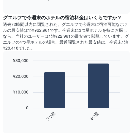
過
て
of
軸
去
interactive
い
1​
3
chart
ま
本
グエルフ​で今週末のホテル​の宿泊料金はいくらですか？
日
す
は、
間
過去72時間以内に閲覧された、グエルフ​で今週末に宿泊可能なホテ
表
客
に
ル​の最安値は1泊¥22,961です。今週末に3つ星ホテルを特にお探し
の
室
見
なら、当社のユーザーは1泊¥22,961​の最安値で閲覧しています。グ
X
の
つ
エルフの4つ星ホテルの場合、最近閲覧された最安値は、今週末1泊
軸
平
か
¥28,418でした。
1​
均
っ
本
料
た
は、
¥30,000
金
本
曜
を
Bar
Chart
日
日
graphic.
chart
表
の
¥20,000
を
with
し
客
2
表
て
室
bars.
し
い
の
¥10,000
て
ま
平
次
い
す
均
の
ま
0
料
表
す。
3​つ星​
4​つ星​
金
は、
表
を
End
過
の
of
ホ
去
Y
interactive
テ
3
chart
軸