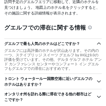
の
訪問予定のグエルフエリアに移動して、近隣のホテルを
ま
平
Y
す
見つけましょう。 地図上のホテル名をクリックすると、
均
軸
表
料
その施設に関する詳細情報が表示されます。
1
の
金
本
Y
を
は、
軸
グエルフでの滞在に関する情報
表
過
1
し
去
本
て
3
は、
い
日
客
グエルフで最も人気のホテルはどこですか？
ま
間
室
す
に
グエルフには高評価のホテルが沢山あります。その内の
の
見
一つ、ステイブリッジ スイーツ グエルフ by IHGは9.0の
平
つ
評価を受けています。その他、デルタ ゲルフ ホテル アン
均
か
ド カンファレンス センターやコンフォート イン グエル
料
っ
フもグエルフでの滞在におすすめです。
金
た
を
今
表
トロント ウォータールー国際空港​に近いグエルフ​の
週
し
ホテルはありますか？
末
て
の
い
オンタリオ州を訪れる際に滞在できる他の都市はど
客
ま
室
こですか？
す
の