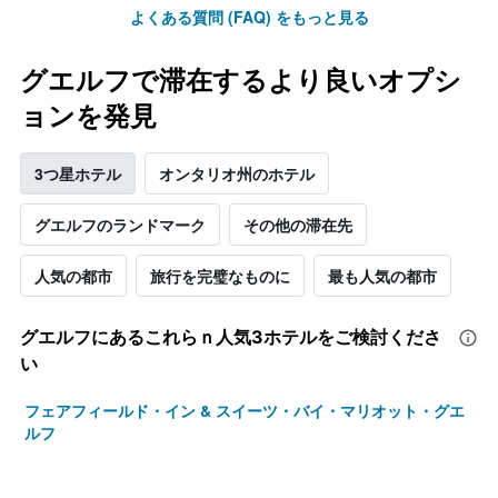
平
よくある質問 (FAQ) をもっと見る
均
料
金
グエルフで滞在するより良いオプシ
を
ョンを発見
表
し
て
3つ星ホテル
オンタリオ州のホテル
い
ま
す
グエルフのランドマーク
その他の滞在先
人気の都市
旅行を完璧なものに
最も人気の都市
グエルフ​にあるこれらｎ人気3ホテルをご検討くださ
い
フェアフィールド・イン & スイーツ・バイ・マリオット・グエ
ルフ