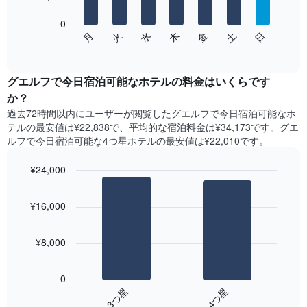
表
し
0
次
て
水
火
月
日
土
金
木
の
End
い
of
チ
ま
interactive
ャ
chart
す
ー
グエルフで今日宿泊可能なホテル​の料金はいくらです
表
ト
か？
の
は、
X
過去72時間以内にユーザーが閲覧したグエルフで今日宿泊可能なホ
曜
軸
テル​の最安値は¥22,838で、平均的な宿泊料金は¥34,173です。グエ
日
1​
ルフで今日宿泊可能な4つ星ホテル​の最安値は¥22,010​です。
ご
本
と
は、
¥24,000
の
月
客
Bar
Chart
を
graphic.
室
chart
表
¥16,000
with
の
し
2
平
て
bars.
均
い
¥8,000
料
ま
次
金
す。
の
を
0
表
表
表
3​つ星​
4​つ星​
の
は、
し
Y
End