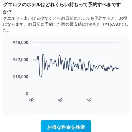
ル
グエルフのホテル​はどれくらい前もって予約すべきです
日
1​
ラ
間
本
か？
ン
に
は、
グエルフ​へ出かける少なくとも81日前にホテルを予約すると、お得
ク
見
客
になります。81日前に予約した際の最安値は1泊あたり¥15,993でし
ご
つ
室
た。
と
か
の
に
っ
平
集
¥48,000
た
均
計
今
Line
Chart
料
し
graphic.
chart
週
金
with
て
¥32,000
末
を
90
表
の
表
data
示
客
し
points.
し
¥16,000
室
て
た
の
い
次
も
平
ま
の
の
0
均
す
表
で
60
90
30
料
は、
End
す
金
of
宿
表
interactive
を
泊
chart
の
ホ
日
X
テ
に
軸
お得な料金を検索
ル
近
1