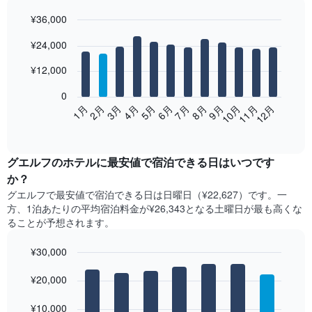
¥36,000
Bar
Chart
¥24,000
graphic.
chart
with
12
¥12,000
bars.
0
次
2月
5月
8月
11月
1月
4月
7月
10月
3月
6月
9月
12月
の
End
of
表
interactive
は、
chart
月
グエルフ​の​ホテル​に最安値で宿泊できる日はいつです
ご
か？
と
グエルフ​で最安値で宿泊できる日は日曜日​（¥22,627）です。一
の
方、1泊あたりの平均宿泊料金が¥26,343となる土曜日​が最も高くな
客
ることが予想されます。
室
の
¥30,000
平
均
Bar
Chart
graphic.
料
¥20,000
chart
with
金
7
を
¥10,000
bars.