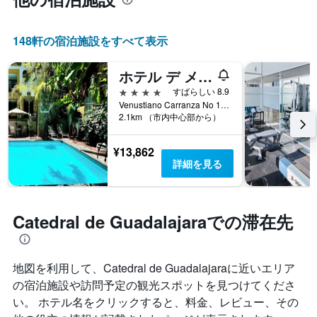
148​軒の宿泊施設をすべて表示
ホテル デ メンドーザ
4つ星
すばらしい 8.9
Venustiano Carranza No 16, グアダラハラ, ハリスコ州, メキシコ
2.1km （市内中心部から）
¥13,862
詳細を見る
Catedral de Guadalajaraでの滞在先
地図を利用して、Catedral de Guadalajara​に近いエリア
の宿泊施設や訪問予定の観光スポットを見つけてくださ
い。 ホテル名をクリックすると、料金、レビュー、その