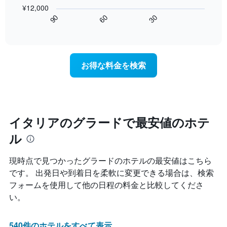
ま
の
の
¥12,000
均
す
表
で
60
90
30
料
は、
End
す
金
of
宿
表
interactive
を
泊
chart
の
ホ
日
X
テ
に
軸
お得な料金を検索
ル
近
1
ラ
づ
本
ン
く
は、
ク
に
ホ
ご
つ
テ
と
れ
イタリアのグラードで最安値のホテ
ル
に
て
ラ
集
ル
客
ン
計
室
ク
し
料
現時点で見つかったグラードのホテルの最安値はこちら
ご
て
金
と
です。 出発日や到着日を柔軟に変更できる場合は、検索
表
が
の
示
フォームを使用して他の日程の料金と比較してくださ
ど
カ
し
の
い。
テ
た
よ
ゴ
も
う
リ
の
に
540件のホテルをすべて表示