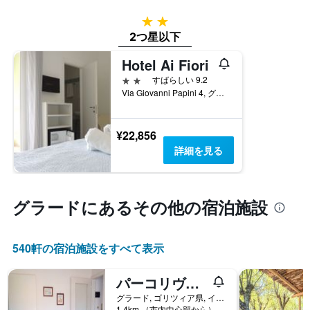
た
を
今
表
2つ星
週
し
2つ星以下
末
て
の
い
Hotel Ai Fiori
客
ま
2つ星
すばらしい 9.2
室
す
Via Giovanni Papini 4, グラード, ゴリツィア県, イタリア
の
平
均
料
¥22,856
金
詳細を見る
を
表
し
て
グラード​にあるその他の宿泊施設
い
ま
す
540​軒の宿泊施設をすべて表示
パーコリヴァダンドロアパートメント
グラード, ゴリツィア県, イタリア
1.4km （市内中心部から）