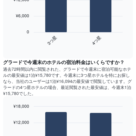
の
し
2
平
て
bars.
均
い
¥6,000
料
ま
次
金
す。
の
を
0
表
表
表
3​つ星​
4​つ星​
の
は、
し
Y
End
過
て
of
軸
去
interactive
い
1​
3
chart
ま
本
グラード​で今週末のホテル​の宿泊料金はいくらですか？
日
す
は、
間
過去72時間以内に閲覧された、グラード​で今週末に宿泊可能なホテ
表
客
に
ル​の最安値は1泊¥15,780です。今週末に3つ星ホテルを特にお探し
の
室
見
なら、当社のユーザーは1泊¥16,094​の最安値で閲覧しています。グ
X
の
つ
ラードの4つ星ホテルの場合、最近閲覧された最安値は、今週末1泊
軸
平
か
¥15,780でした。
1​
均
っ
本
料
た
は、
¥18,000
金
本
曜
を
Bar
Chart
日
日
graphic.
chart
表
の
¥12,000
を
with
し
客
2
表
て
室
bars.
し