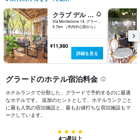
ー
で
変
を
す
化
表
クラブ デル ソーレ テヌータ プリメーロ グラード ファミリー コレクション
表
す
し
の
る
Via Monfalcone 14, グラード, ゴリツィア県, イタリア
て
X
5.7km （市内中心部から）
か
い
軸
を
ま
1
表
す。
本
し
¥11,980
表
は、
て
詳細を見る
の
ホ
い
Y
テ
ま
軸
ル
す
1
ラ
表
グラードのホテル宿泊料金
本
ン
の
は、
ク
X
過
ご
ホテルランクで分類した、グラード​で予約するのに最適
軸
去
と
1
なホテルです。 追加のヒントとして、ホテルランクごと
3
の
本
に最も人気の宿泊施設と、最もお値打ちな宿泊施設もマ
日
カ
は、
間
ークしています。
テ
宿
に
ゴ
泊
見
リ
ま
つ
4つ星
ー
で
か
を
4つ星以上
の