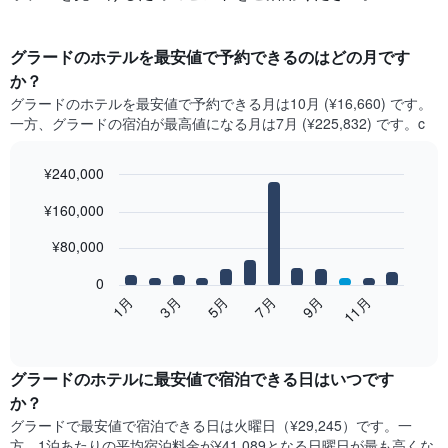
グラード​のホテルを最安値で予約できるのはどの月です
か？
グラード​の​ホテルを最安値で予約できる月は10月 (¥16,660) です。
一方、グラード​の​宿泊が最高値になる月は7月​ (¥225,832) です。c
¥240,000
Bar
Chart
¥160,000
graphic.
chart
with
12
¥80,000
bars.
0
次
1月
3月
5月
7月
9月
11月
の
End
of
表
interactive
は、
chart
月
グラード​の​ホテル​に最安値で宿泊できる日はいつです
ご
か？
と
グラード​で最安値で宿泊できる日は火曜日​（¥29,245）です。一
の
方、1泊あたりの平均宿泊料金が¥41,089となる日曜日​が最も高くな