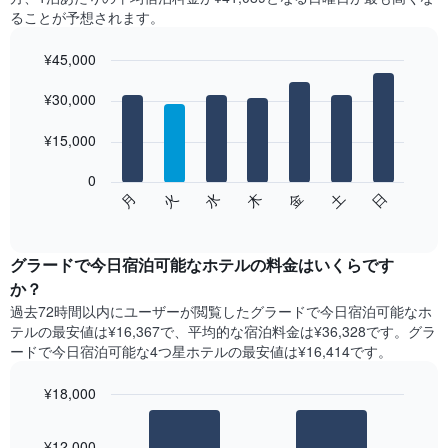
客
ることが予想されます。
室
の
¥45,000
平
均
Bar
Chart
graphic.
料
¥30,000
chart
with
金
7
を
¥15,000
bars.
表
し
0
次
て
水
火
月
日
土
金
木
の
End
い
of
チ
ま
interactive
ャ
chart
す
ー
グラードで今日宿泊可能なホテル​の料金はいくらです
表
ト
か？
の
は、
X
過去72時間以内にユーザーが閲覧したグラードで今日宿泊可能なホ
曜
軸
テル​の最安値は¥16,367で、平均的な宿泊料金は¥36,328です。グラ
日
1​
ードで今日宿泊可能な4つ星ホテル​の最安値は¥16,414​です。
ご
本
と
は、
¥18,000
の
月
客
Bar
Chart
を
graphic.
室
chart
表
¥12,000
with