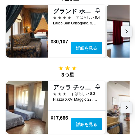
っ
表
日
た
グランド ホテル アストリア
し
数
本
て
を
4つ星
すばらしい 8.4
日
い
表
Largo San Grisogono, 3, グラード, ゴリツィア県, イタリア
の
ま
し
客
す。
て
室
表
い
¥30,107
の
の
ま
詳細を見る
平
Y
す
均
軸
表
料
1
の
金
本
3つ星
Y
を
は、
軸
3つ星
表
過
1
し
去
アッラ チッタ ディ トリエステ
本
て
3
は、
3つ星
すばらしい 8.3
い
日
客
Piazza XXVI Maggio 22, グラード, ゴリツィア県, イタリア
ま
間
室
す
に
の
見
平
¥17,666
つ
均
詳細を見る
か
料
っ
金