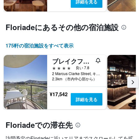
詳細を見る
Floriade​にあるその他の宿泊施設
175​軒の宿泊施設をすべて表示
ブレイクフリー キャピタル タワー
4つ星
良い 7.8
2 Marcus Clarke Street, キャンベラ, ACT, オーストラリア
2.3km （市内中心部から）
¥17,542
詳細を見る
Floriadeでの滞在先
訪問予定のFloriadeに近いエリアまでスクロールしてを拡