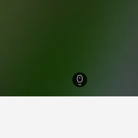
アイレス
9,265
Floresta
のFlorestaでの滞在に関す