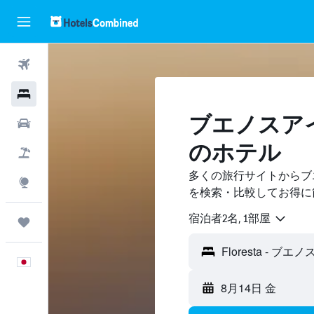
航空券
ホテル
ブエノスアイレ
レンタカー
のホテル
航空券+ホテル
多くの旅行サイトからブエノ
Explore
を検索・比較してお得に
宿泊者2名, 1​部屋
Trips
日本語
8月14日 金