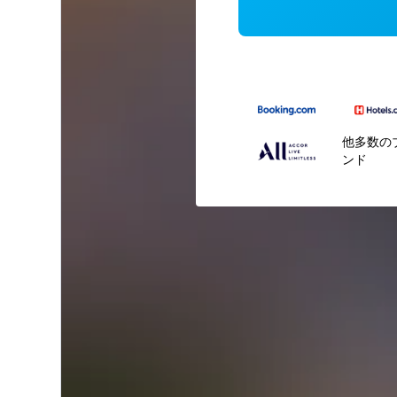
他多数の
ンド