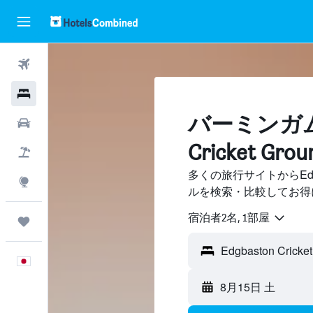
航空券
ホテル
バーミンガム​、
レンタカー
Cricket 
航空券+ホテル
多くの旅行サイトからEdgbas
Explore
ルを検索・比較してお得
宿泊者2名, 1​部屋
Trips
日本語
8月15日 土