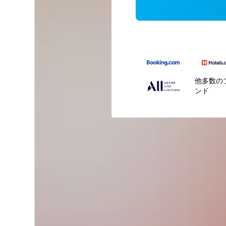
他多数の
ンド