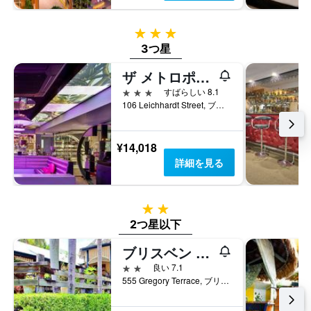
3つ星
3つ星
ザ メトロポリタン スプリング ヒル
3つ星
すばらしい 8.1
106 Leichhardt Street, ブリスベン, QLD, オーストラリア
¥14,018
詳細を見る
2つ星
2つ星以下
ブリスベン マナー
2つ星
良い 7.1
555 Gregory Terrace, ブリスベン, QLD, オーストラリア