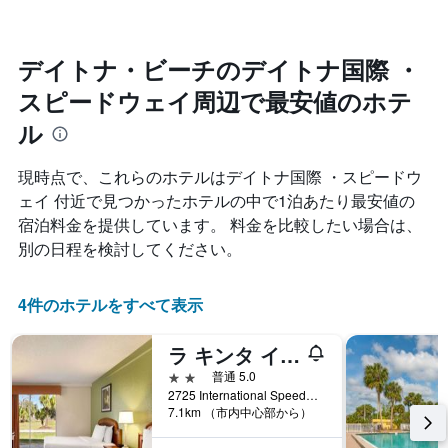
の
く
軸
平
に
1​
均
つ
本
料
れ
デイトナ・ビーチのデイトナ国際 ・
は、
金
て
曜
スピードウェイ周辺で最安値のホテ
を
客
日
表
室
ル
を
し
料
表
て
金
し
い
が
現時点で、これらのホテルはデイトナ国際 ・スピードウ
て
ま
ど
ェイ 付近で見つかったホテルの中で1泊あたり最安値の
い
す
の
ま
宿泊料金を提供しています。 料金を比較したい場合は、
よ
す。
別の日程を検討してください。
う
表
に
の
変
Y
4件のホテルをすべて表示
化
軸
す
1​
る
ラ キンタ イン デイトナ ビーチ / インターナショナル スピードウェイ
本
か
は、
2つ星
普通 5.0
を
客
2725 International Speedway, デイトナ・ビーチ, FL, アメリカ合衆国
表
室
7.1km （市内中心部から）
し
の
て