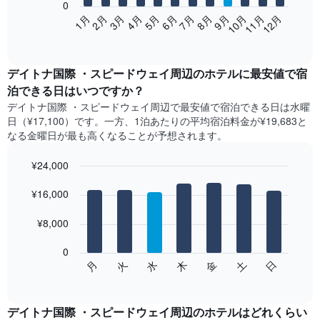
0
次
2月
5月
8月
11月
1月
4月
7月
10月
3月
6月
9月
12月
の
End
of
表
interactive
は、
chart
月
デイトナ国際 ・スピードウェイ​周辺の​ホテル​に最安値で宿
ご
泊できる日はいつですか？
と
デイトナ国際 ・スピードウェイ​周辺で最安値で宿泊できる日は水曜
の
日​（¥17,100）です。一方、1泊あたりの平均宿泊料金が¥19,683と
客
なる金曜日​が最も高くなることが予想されます。
室
の
¥24,000
平
均
Bar
Chart
graphic.
料
¥16,000
chart
with
金
7
を
¥8,000
bars.
表
し
0
次
て
水
火
月
日
土
金
木
の
End
い
of
チ
ま
interactive
ャ
chart
す
ー
デイトナ国際 ・スピードウェイ周辺のホテル​はどれくらい
表