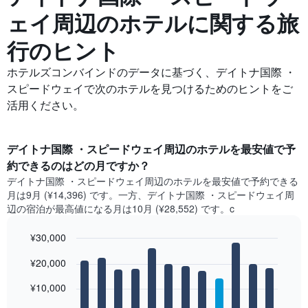
ェイ周辺の​ホテルに関する旅
行のヒント
ホテルズコンバインドのデータに基づく、デイトナ国際 ・
スピードウェイで次のホテルを見つけるためのヒントをご
活用ください。
デイトナ国際 ・スピードウェイ​周辺のホテルを最安値で予
約できるのはどの月ですか？
デイトナ国際 ・スピードウェイ​周辺の​ホテルを最安値で予約できる
月は9月 (¥14,396) です。一方、デイトナ国際 ・スピードウェイ​周
辺の​宿泊が最高値になる月は10月​ (¥28,552) です。c
¥30,000
Bar
Chart
¥20,000
graphic.
chart
with
12
¥10,000
bars.