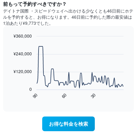
ト
前もって予約すべきですか？
の
は、
X
デイトナ国際 ・スピードウェイ​へ出かける少なくとも46日前にホテ
曜
軸
ルを予約すると、お得になります。46日前に予約した際の最安値は
日
1​
1泊あたり¥9,773でした。
ご
本
と
は、
¥360,000
の
月
客
Line
Chart
を
graphic.
室
chart
表
with
¥240,000
の
し
90
平
て
data
均
points.
い
料
¥120,000
ま
金
す。
次
を
表
の
表
0
の
表
し
90
60
30
Y
は、
End
て
of
軸
宿
interactive
い
1​
泊
chart
ま
本
日
す
は、
に
お得な料金を検索
表
客
近
の
室
づ
X