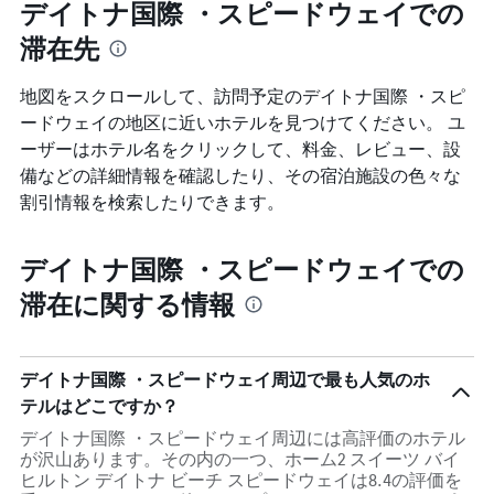
デイトナ国際 ・スピードウェイでの
表
滞在先
の
Y
軸
地図をスクロールして、訪問予定のデイトナ国際 ・スピ
1
ードウェイ​の地区に近いホテルを見つけてください。 ユ
本
は、
ーザーはホテル名をクリックして、料金、レビュー、設
客
備などの詳細情報を確認したり、その宿泊施設の色々な
室
割引情報を検索したりできます。
の
平
均
デイトナ国際 ・スピードウェイでの
料
金
滞在に関する情報
を
表
し
て
デイトナ国際 ・スピードウェイ周辺で最も人気のホ
い
テルはどこですか？
ま
す
デイトナ国際 ・スピードウェイ周辺には高評価のホテル
が沢山あります。その内の一つ、ホーム2 スイーツ バイ
ヒルトン デイトナ ビーチ スピードウェイは8.4の評価を