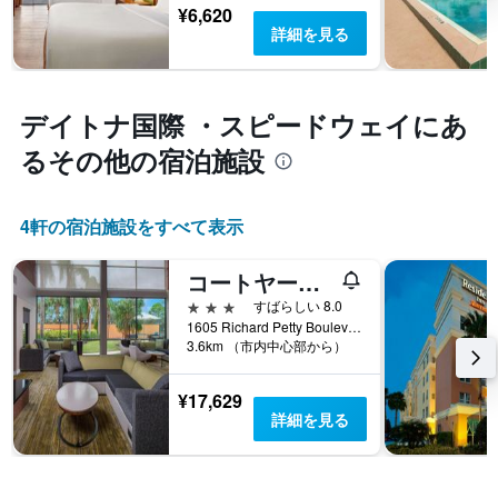
平
い
¥6,620
均
ま
詳細を見る
料
す
金
表
を
の
表
X
デイトナ国際 ・スピードウェイ​にあ
し
軸
て
るその他の宿泊施設
1
い
本
ま
は、
す
宿
4​軒の宿泊施設をすべて表示
泊
ま
コートヤード・バイ・マリオット デイトナビーチ スピードウェイ / エアポート
で
3つ星
の
すばらしい 8.0
日
1605 Richard Petty Boulevard, デイトナ・ビーチ, FL, アメリカ合衆国
3.6km （市内中心部から）
数
を
表
¥17,629
し
詳細を見る
て
い
ま
す