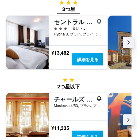
3つ星
3つ星
セントラル ホテル プラハ
3つ星
良い 7.5
Rybna 8, プラハ, プラハ（行政区）, チェコ
¥13,482
詳細を見る
2つ星
2つ星以下
チャールズ ブリッジ ホステル＆アパートメンツ
Mostecka 4/53, プラハ, プラハ（行政区）, チェコ
¥11,335
詳細を見る