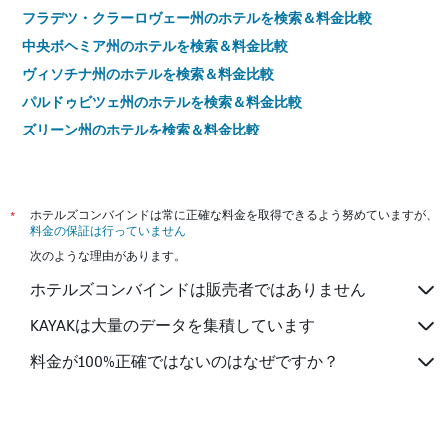
フラデツ・クラーロヴェー州のホテルを検索＆料金比較
中央ボヘミア州のホテルを検索＆料金比較
ヴィソチナ州のホテルを検索＆料金比較
パルドゥビツェ州のホテルを検索＆料金比較
ズリーン州のホテルを検索＆料金比較
イル＝ド＝フランス地域圏のホテルを検索＆料金比較
イングランドのホテルを検索＆料金比較
カタルーニャのホテルを検索＆料金比較
*
ホテルズコンバインドは常に正確な料金を取得できるよう努めていますが、
料金の保証は行っていません
ラツィオ州のホテルを検索＆料金比較
次のような理由があります。
Sudetes Mountains
ホテルズコンバインドは販売者ではありません
ボヘミア地方
KAYAKは大量のデータを集積しています
料金が100%正確ではないのはなぜですか？