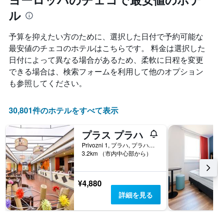
ま
均
す
ル
料
表
金
の
を
予算を抑えたい方のために、選択した日付で予約可能な
X
表
最安値のチェコのホテルはこちらです。 料金は選択した
軸
し
1
日付によって異なる場合があるため、柔軟に日程を変更
て
本
い
できる場合は、検索フォームを利用して他のオプション
は、
ま
も参照してください。
宿
す
泊
ま
30,801件のホテルをすべて表示
で
の
日
プラス プラハ
数
Privozni 1, プラハ, プラハ（行政区）, チェコ
を
3.2km （市内中心部から）
表
し
て
¥4,880
い
詳細を見る
ま
す
表