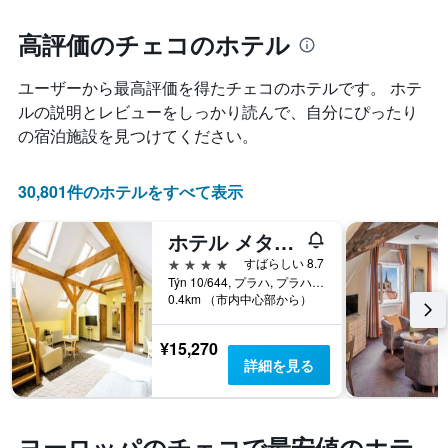
の
つ
1​
平
れ
高評価のチェコのホテル
本
均
て
は、
料
客
曜
ユーザーから最高評価を得たチェコ​のホテルです。 ホテ
金
室
日
を
料
ルの説明とレビューをしっかり読んで、自分にぴったり
を
表
金
表
の宿泊施設を見つけてください。
し
が
し
て
ど
て
い
の
い
30,801件のホテルをすべて表示
ま
よ
ま
す
う
す。
ホテル メタモルフィス
に
表
変
4つ星
すばらしい 8.7
の
化
Týn 10/644, プラハ, プラハ（行政区）, チェコ
Y
す
0.4km （市内中心部から）
軸
る
1​
か
本
¥15,270
を
は、
詳細を見る
表
客
し
室
て
の
い
平
ヨーロッパのチェコで最安値のホテ