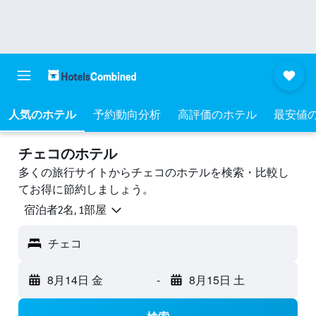
人気のホテル
予約動向分析
高評価のホテル
最安値
チェコのホテル
多くの旅行サイトからチェコのホテルを検索・比較し
てお得に節約しましょう。
宿泊者2名, 1​部屋
チェコ
8月14日 金
-
8月15日 土