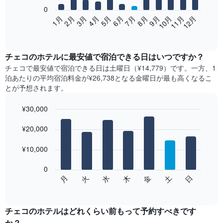
0
次
2月
5月
8月
11月
1月
4月
7月
10月
3月
6月
9月
12月
の
End
of
表
interactive
は、
chart
月
チェコ​の​ホテル​に最安値で宿泊できる日はいつですか？
ご
チェコ​で最安値で宿泊できる日は土曜日​（¥14,779）です。一方、1
と
泊あたりの平均宿泊料金が¥26,738となる金曜日​が最も高くなるこ
の
とが予想されます。
客
室
¥30,000
の
Bar
平
Chart
graphic.
¥20,000
chart
均
with
料
7
¥10,000
金
bars.
を
表
0
次
水
火
月
日
土
金
木
し
の
End
て
of
チ
interactive
い
ャ
chart
ま
ー
チェコのホテル​はどれくらい前もって予約すべきです
す
ト
か？