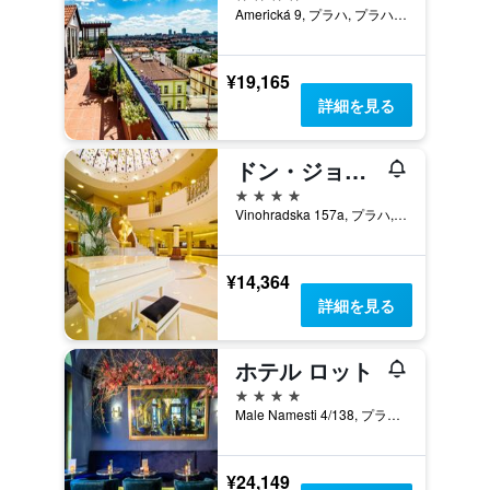
Americká 9, プラハ, プラハ（行政区）, チェコ
¥19,165
詳細を見る
ドン・ジョヴァンニ・ホテル・プラハ - グレートホテルズ・オブ・ザ・ワールド
4つ星
Vinohradska 157a, プラハ, プラハ（行政区）, チェコ
¥14,364
詳細を見る
ホテル ロット
4つ星
Male Namesti 4/138, プラハ, プラハ（行政区）, チェコ
¥24,149