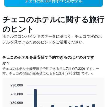
チェコの30,801件すべてのホテル
チェコの​ホテルに関する旅行
のヒント
ホテルズコンバインドのデータに基づく、チェコで次のホ
テルを見つけるためのヒントをご活用ください。
チェコ​のホテルを最安値で予約できるのはどの月です
か？
チェコ​の​ホテルを最安値で予約できる月は7月 (¥7,220) です。一
方、チェコ​の​宿泊が最高値になる月は2月​ (¥78,232) です。c
¥90,000
Bar
Chart
¥60,000
graphic.
chart
with
12
¥30,000
bars.