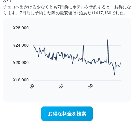
表
は、
チェコ​へ出かける少なくとも7日前にホテルを予約すると、お得にな
の
曜
ります。7日前に予約した際の最安値は1泊あたり¥17,160でした。
X
日
軸
ご
1​
と
¥28,000
本
の
Line
Chart
は、
客
graphic.
chart
月
室
with
¥24,000
を
の
90
表
data
平
し
points.
均
¥20,000
て
料
い
次
金
ま
の
を
¥16,000
す。
表
表
60
90
30
表
は、
End
し
of
の
宿
て
interactive
Y
泊
chart
い
軸
日
ま
1​
に
す
お得な料金を検索
本
近
表
は、
づ
の
客
く
X
室
に
軸