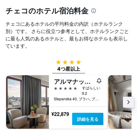
の
チェコのホテル宿泊料金
Y
軸
1
チェコ​にあるホテルの平均料金の内訳（ホテルランク
本
別）です。 さらに役立つ参考として、ホテルランクごと
は、
に最も人気のあるホテルと、最もお得なホテルも表示し
客
室
ています。
の
平
均
4つ星
料
4つ星以上
金
を
アルマナックXアルクロンプラハ
表
5つ星
すばらしい
し
9.2
て
Stepanska 40, プラハ, プラハ（行政区）, チェコ
い
ま
¥22,879
す
詳細を見る