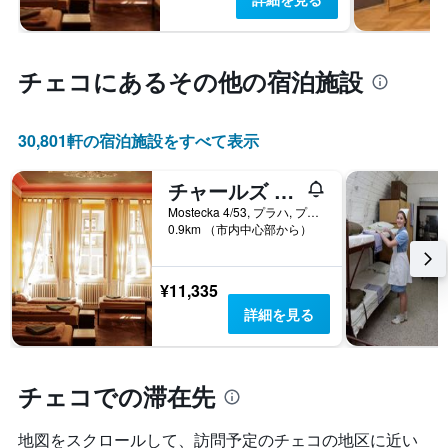
チェコ​にあるその他の宿泊施設
30,801​軒の宿泊施設をすべて表示
チャールズ ブリッジ ホステル＆アパートメンツ
Mostecka 4/53, プラハ, プラハ（行政区）, チェコ
0.9km （市内中心部から）
¥11,335
詳細を見る
チェコでの滞在先
地図をスクロールして、訪問予定のチェコ​の地区に近い