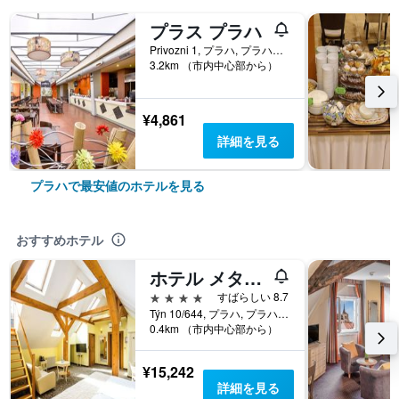
プラス プラハ
Privozni 1, プラハ, プラハ（行政区）, チェコ
3.2km （市内中心部から）
¥4,861
詳細を見る
プラハで最安値のホテルを見る
おすすめホテル
ホテル メタモルフィス
4つ星
すばらしい 8.7
Týn 10/644, プラハ, プラハ（行政区）, チェコ
0.4km （市内中心部から）
¥15,242
詳細を見る