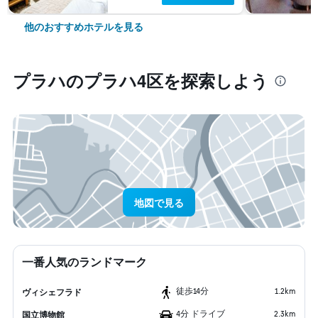
他のおすすめホテルを見る
プラハ​のプラハ4区​を探索しよう
地図で見る
一番人気のランドマーク
​徒歩14分
1.2km
ヴィシェフラド
4分 ドライブ
2.3km
国立博物館