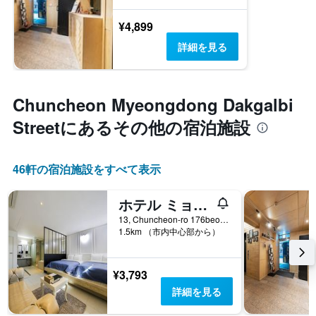
¥4,899
詳細を見る
Chuncheon Myeongdong Dakgalbi
Street​にあるその他の宿泊施設
46​軒の宿泊施設をすべて表示
ホテル ミョンジャク
13, Chuncheon-ro 176beon-gil, チュンチョン, 韓国
1.5km （市内中心部から）
¥3,793
詳細を見る