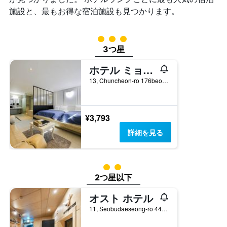
施設と、最もお得な宿泊施設も見つかります。
3​クラス評価
3つ星
ホテル ミョンジャク
13, Chuncheon-ro 176beon-gil, チュンチョン, 韓国
¥3,793
詳細を見る
2​クラス評価
2つ星以下
オスト ホテル
11, Seobudaeseong-ro 44beon-gil, チュンチョン, 韓国