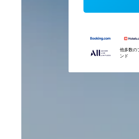
他多数の
ンド