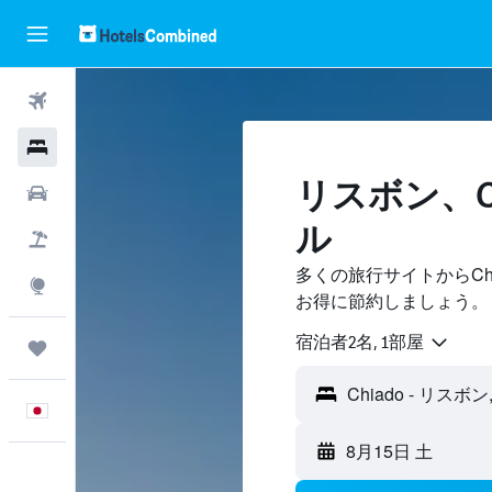
航空券
ホテル
リスボン​、C
レンタカー
ル
航空券+ホテル
多くの旅行サイトからCh
Explore
お得に節約しましょう。
宿泊者2名, 1​部屋
Trips
日本語
8月15日 土