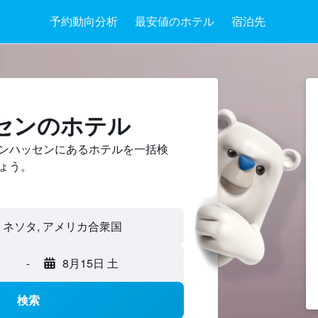
予約動向分析
最安値のホテル
宿泊先
センのホテル
ンハッセンにあるホテルを一括検
ょう。
-
8月15日 土
検索