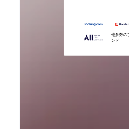
他多数の
ンド