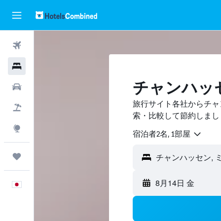
航空券
ホテル
チャンハッ
レンタカー
旅行サイト各社からチャ
航空券+ホテル
索・比較して節約しまし
Explore
宿泊者2名, 1​部屋
Trips
8月14日 金
日本語