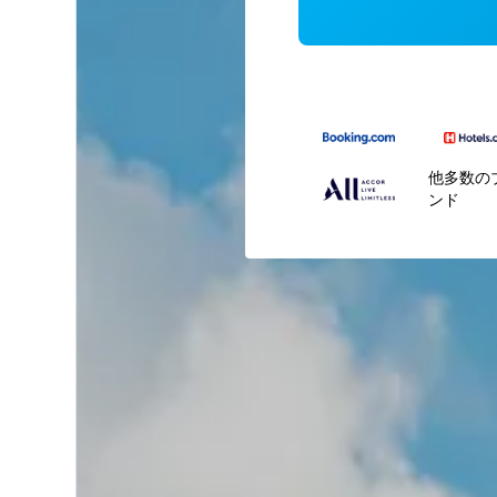
他多数の
ンド