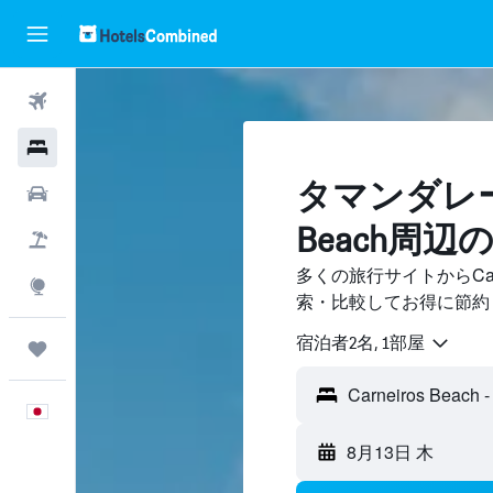
航空券
ホテル
タマンダレー​、
レンタカー
Beach周辺
航空券+ホテル
多くの旅行サイトからCarn
Explore
索・比較してお得に節約
宿泊者2名, 1​部屋
Trips
日本語
8月13日 木