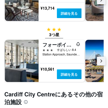
¥13,714
詳細を見る
3つ星
3つ星
フォーポインツ フレックス バイ シェラトン カーディフ
3つ星
すばらしい 8.4
Station Approach, Saunders Road, カーディフ, イギリス
¥10,561
詳細を見る
Cardiff City Centre​にあるその他の宿
泊施設