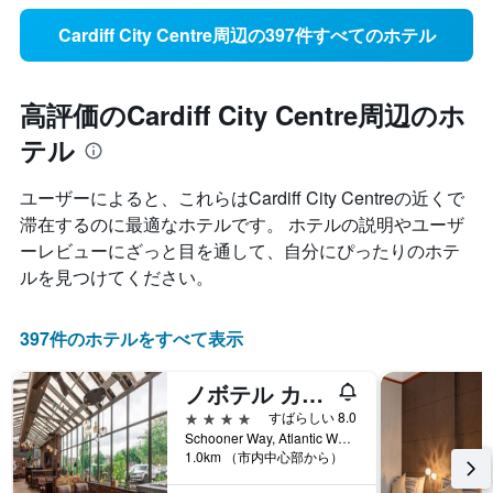
Cardiff City Centre周辺の397件すべてのホテル
高評価のCardiff City Centre周辺のホ
テル
ユーザーによると、これらはCardiff City Centre​の近くで
滞在するのに最適なホテルです。 ホテルの説明やユーザ
ーレビューにざっと目を通して、自分にぴったりのホテ
ルを見つけてください。
397件のホテルをすべて表示
ノボテル カーディフ センター
4つ星
すばらしい 8.0
Schooner Way, Atlantic Wharf, Cardiff CF10 4RT, カーディフ, イギリス
1.0km （市内中心部から）