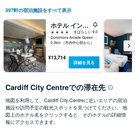
397​軒の宿泊施設をすべて表示
ホテル インディゴ カーディフ by IHG
4つ星
すばらしい 9.0
Dominions Arcade Queen Street, カーディフ, イギリス
0.3km （市内中心部から）
¥13,714
詳細を見る
Cardiff City Centreでの滞在先
地図を利用して、Cardiff City Centre​に近いエリアの宿泊
施設や訪問予定の観光スポットを見つけてください。 地
図上のホテル名をクリックすると、そのホテルの詳細情
報にアクセスできます。