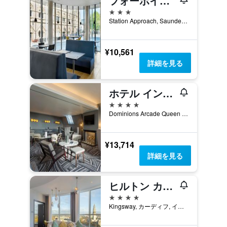
フォーポインツ フレックス バイ シェラトン カーディフ
3つ星
Station Approach, Saunders Road, カーディフ, イギリス
¥10,561
詳細を見る
ホテル インディゴ カーディフ by IHG
4つ星
Dominions Arcade Queen Street, カーディフ, イギリス
¥13,714
詳細を見る
ヒルトン カーディフ
4つ星
Kingsway, カーディフ, イギリス