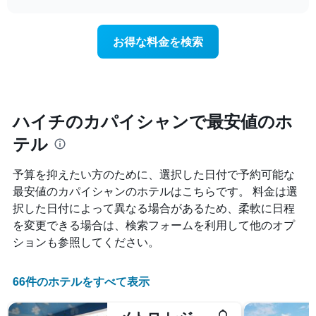
ホ
泊
軸
chart
テ
日
1​
ル
に
本
お得な料金を検索
ラ
近
は、
ン
づ
客
ク
く
室
ご
に
の
と
つ
平
に
れ
均
ハイチのカパイシャンで最安値のホ
集
て
料
計
テル
客
金
し
室
を
て
料
表
予算を抑えたい方のために、選択した日付で予約可能な
表
金
し
最安値のカパイシャンのホテルはこちらです。 料金は選
示
が
て
し
択した日付によって異なる場合があるため、柔軟に日程
ど
い
た
の
ま
を変更できる場合は、検索フォームを利用して他のオプ
も
よ
す
ションも参照してください。
の
う
で
に
す
変
66件のホテルをすべて表示
表
化
の
す
X
る