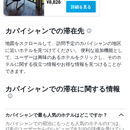
ま
¥8,828
表
す。
詳細を見る
し
表
て
の
い
Y
ま
軸
カパイシャンでの滞在先
す
1
表
本
の
地図をスクロールして、訪問予定のカパイシャン​の地区
は、
Y
に近いホテルを見つけてください。 便利な追加機能とし
過
軸
去
て、ユーザーは興味のあるホテルをクリックし、そのホ
1
3
本
テルに関する役立つ情報やお得な情報を見つけることが
日
は、
できます。
間
客
に
室
見
の
カパイシャンでの滞在に関する情報
つ
平
か
均
っ
料
た
金
本
を
カパイシャンで最も人気のホテルはどこですか？
日
表
の
し
カパイシャンでの宿泊にもっとも人気のホテルの1つは、
客
て
17名のユーザーからのレビューで8.3/10の評価を受けてい