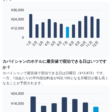
¥36,000
Bar
Chart
¥24,000
graphic.
chart
with
12
¥12,000
bars.
0
次
2月
5月
8月
11月
1月
4月
7月
10月
3月
6月
9月
12月
の
End
of
表
interactive
は、
chart
月
カパイシャン​の​ホテル​に最安値で宿泊できる日はいつです
ご
か？
と
カパイシャン​で最安値で宿泊できる日は日曜日​（¥13,872）です。
の
一方、1泊あたりの平均宿泊料金が¥22,109となる月曜日​が最も高く
客
なることが予想されます。
室
の
¥24,000
平
均
Bar
Chart
graphic.
料
¥16,000
chart
with
金
7