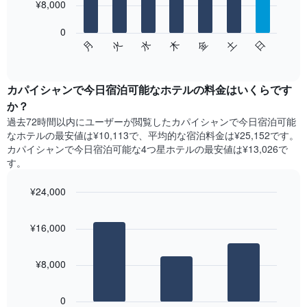
を
¥8,000
bars.
表
し
0
次
て
水
火
月
日
土
金
木
の
End
い
of
チ
ま
interactive
ャ
chart
す
ー
カパイシャンで今日宿泊可能なホテル​の料金はいくらです
表
ト
か？
の
は、
X
過去72時間以内にユーザーが閲覧したカパイシャンで今日宿泊可能
曜
軸
なホテル​の最安値は¥10,113で、平均的な宿泊料金は¥25,152です。
日
1​
カパイシャンで今日宿泊可能な4つ星ホテル​の最安値は¥13,026​で
ご
本
す。
と
は、
の
月
¥24,000
客
を
室
Bar
Chart
表
の
graphic.
chart
し
¥16,000
with
平
て
3
均
い
bars.
料
ま
¥8,000
金
す。
次
を
表
の
表
0
の
表