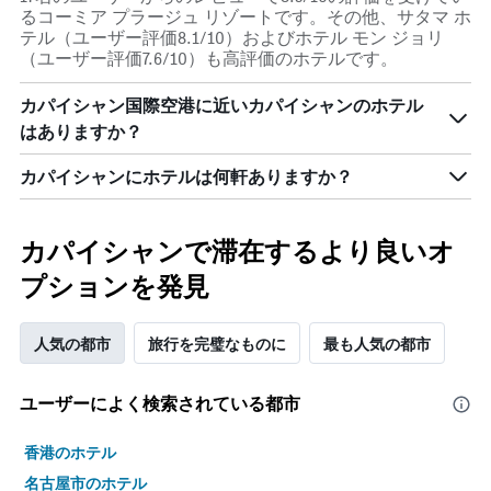
室
い
るコーミア プラージュ リゾートです。その他、サタマ ホ
の
ま
テル（ユーザー評価8.1/10）およびホテル モン ジョリ
平
す
（ユーザー評価7.6/10）も高評価のホテルです。
均
料
カパイシャン国際空港​に近いカパイシャン​のホテル
金
はありますか？
を
表
し
カパイシャンにホテルは何軒ありますか？
て
い
ま
カパイシャンで滞在するより良いオ
す
プションを発見
人気の都市
旅行を完璧なものに
最も人気の都市
ユーザーによく検索されている都市
香港のホテル
名古屋市のホテル