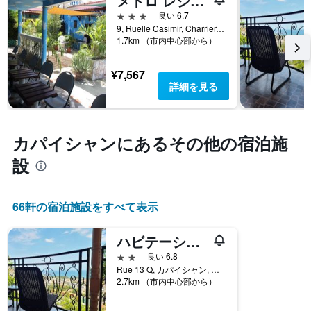
メトロ レジデンス ホテル
軸
か
3つ星
良い 6.7
1
を
9, Ruelle Casimir, Charrier, カパイシャン, ハイチ
本
表
1.7km （市内中心部から）
は、
し
ホ
て
¥7,567
テ
い
詳細を見る
ル
ま
ラ
す
ン
表
ク
の
カパイシャン​にあるその他の宿泊施
ご
X
と
軸
設
の
1
カ
本
テ
は、
66​軒の宿泊施設をすべて表示
ゴ
宿
リ
泊
ー
ま
ハビテーション・デ・ローリエ
を
で
2つ星
良い 6.8
表
の
Rue 13 Q, カパイシャン, ハイチ
し
日
2.7km （市内中心部から）
て
数
い
を