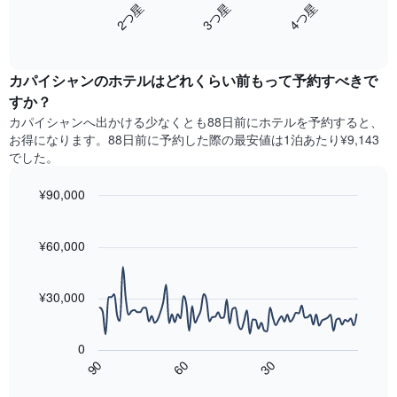
し
3​つ星​
2​つ星​
4​つ星​
Y
は、
て
軸
End
過
い
of
1​
去
interactive
ま
本
3
chart
す
は、
カパイシャンのホテル​はどれくらい前もって予約すべきで
日
表
客
間
すか？
の
室
に
X
カパイシャン​へ出かける少なくとも88日前にホテルを予約すると、
の
見
軸
お得になります。88日前に予約した際の最安値は1泊あたり¥9,143
平
つ
1​
でした。
均
か
本
料
っ
は、
¥90,000
金
た
曜
を
本
Line
Chart
日
表
graphic.
chart
日
を
with
し
¥60,000
の
表
90
て
客
し
data
い
室
points.
て
ま
¥30,000
の
い
す
平
次
ま
均
の
す。
0
料
表
表
60
90
30
金
は、
の
End
を
of
宿
Y
interactive