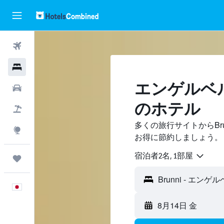
航空券
ホテル
エンゲルベルグ
レンタカー
のホテル
航空券+ホテル
多くの旅行サイトからBr
Explore
お得に節約しましょう。
宿泊者2名, 1​部屋
Trips
日本語
8月14日 金