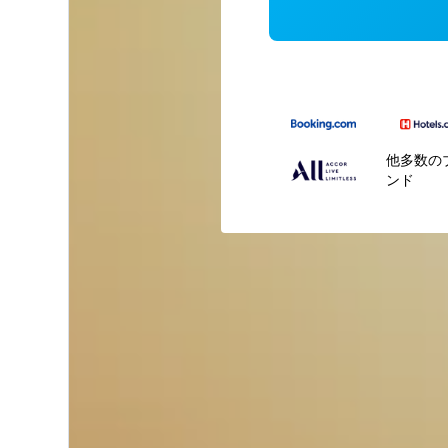
他多数の
ンド