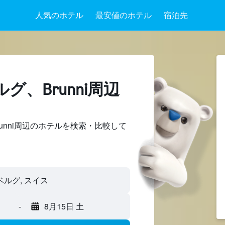
人気のホテル
最安値のホテル
宿泊先
​、Brunni周辺
unni周辺のホテルを検索・比較して
-
8月15日 土