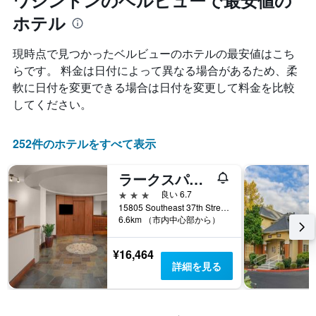
ワシントンのベルビューで最安値の
に
て
ン
集
ホテル
客
ク
計
室
ご
し
料
と
現時点で見つかったベルビューのホテルの最安値はこち
て
金
の
らです。 料金は日付によって異なる場合があるため、柔
表
が
カ
示
軟に日付を変更できる場合は日付を変更して料金を比較
ど
テ
し
の
ゴ
してください。
た
よ
リ
も
う
ー
の
に
252件のホテルをすべて表示
を
で
変
表
す
化
し
ラークスパー ランディング エクステンデッド ステイ スイーツ ベルビュー
表
す
て
の
る
3つ星
良い 6.7
い
X
か
15805 Southeast 37th Street, ベルビュー, WA, アメリカ合衆国
ま
軸
6.6km （市内中心部から）
を
す。
1
表
表
本
し
の
¥16,464
は、
て
Y
詳細を見る
ホ
い
軸
テ
ま
1
ル
す
本
ラ
表