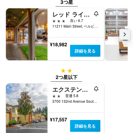
は、
軸
3つ星
し
過
1
て
去
レッド ライオン ホテル ベルヴュー
本
い
3
は、
ま
3つ星
良い 6.7
日
客
す
11211 Main Street, ベルビュー, WA, アメリカ合衆国
間
室
に
の
見
平
¥18,982
つ
均
詳細を見る
か
料
っ
金
た
を
今
表
2つ星
週
し
2つ星以下
末
て
の
い
エクステンデットステイ アメリカ シアトル ベルビュー ファクトリア
客
ま
2つ星
普通 5.8
室
す
3700 132nd Avenue Southeast, ベルビュー, WA, アメリカ合衆国
の
平
均
料
¥17,557
金
詳細を見る
を