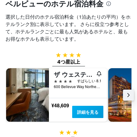
は、
ベルビューのホテル宿泊料金
ン
の
過
ク
X
去
ご
選択した日付のホテル宿泊料金（1泊あたりの平均）をホ
軸
3
と
1
テルランク別に表示しています。 さらに役立つ参考とし
日
の
本
間
て、ホテルランクごとに最も人気があるホテルと、最も
カ
は、
に
お得なホテルも表示しています。
テ
宿
見
ゴ
泊
つ
リ
ま
か
4つ星
ー
で
っ
を
4つ星以上
の
た
表
日
本
ザ ウェスティン ベルビュー
し
数
日
て
を
4つ星
すばらしい 8.1
の
い
表
600 Bellevue Way Northeast, ベルビュー, WA, アメリカ合衆国
客
ま
し
室
す。
て
の
表
い
¥48,609
平
の
ま
均
詳細を見る
Y
す
料
軸
表
金
1
の
を
本
3つ星
Y
表