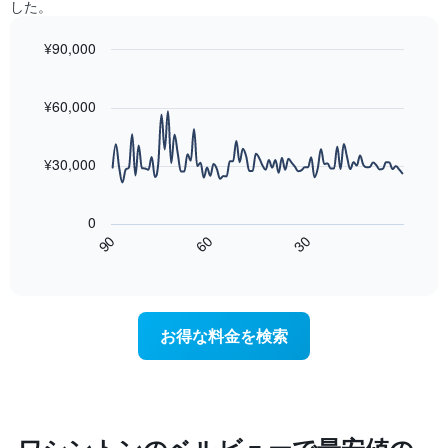
に
した。
平
か
集
均
っ
計
¥90,000
料
た
し
金
今
Line
Chart
て
graphic.
chart
を
週
表
with
¥60,000
表
末
示
90
し
の
data
し
て
客
points.
た
¥30,000
い
室
も
ま
の
次
の
す
平
の
で
0
均
表
す
60
90
30
料
は、
End
表
金
of
宿
の
interactive
を
泊
chart
X
ホ
日
軸
テ
に
1
お得な料金を検索
ル
近
本
ラ
づ
は、
ン
く
ホ
ク
に
テ
ご
つ
ル
と
れ
ラ