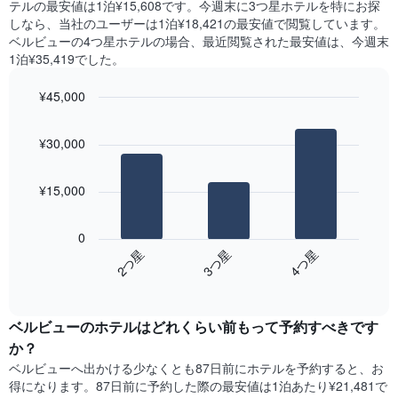
X
テル​の最安値は1泊¥15,608です。今週末に3つ星ホテルを特にお探
の
つ
軸
しなら、当社のユーザーは1泊¥18,421​の最安値で閲覧しています。
平
か
1​
ベルビューの4つ星ホテルの場合、最近閲覧された最安値は、今週末
均
っ
本
1泊¥35,419でした。
料
た
は、
金
本
曜
を
¥45,000
日
日
表
の
Bar
Chart
を
し
graphic.
chart
客
表
¥30,000
with
て
室
し
3
い
の
て
bars.
ま
平
い
¥15,000
す
均
ま
次
料
す。
の
金
0
表
表
を
3​つ星​
2​つ星​
4​つ星​
の
は、
ホ
Y
End
過
テ
of
軸
去
interactive
ル
1​
3
chart
ラ
本
ベルビューのホテル​はどれくらい前もって予約すべきです
日
ン
は、
間
か？
ク
客
に
ベルビュー​へ出かける少なくとも87日前にホテルを予約すると、お
ご
室
見
と
得になります。87日前に予約した際の最安値は1泊あたり¥21,481で
の
つ