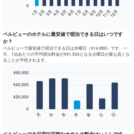
0
次
2月
5月
8月
11月
1月
4月
7月
10月
3月
6月
9月
12月
の
End
of
表
interactive
は、
chart
月
ベルビュー​の​ホテル​に最安値で宿泊できる日はいつです
ご
か？
と
ベルビュー​で最安値で宿泊できる日は木曜日​（¥14,889）です。一
の
方、1泊あたりの平均宿泊料金が¥51,524となる火曜日​が最も高くな
客
ることが予想されます。
室
の
¥60,000
平
均
Bar
Chart
graphic.
料
¥40,000
chart
with
金
7
を
¥20,000
bars.
表
し
0
次
て
水
火
月
日
土
金
木
の
End
い
of
チ
ま
interactive
ャ
chart
す
ー
ベルビューで今日宿泊可能なホテル​の料金はいくらです