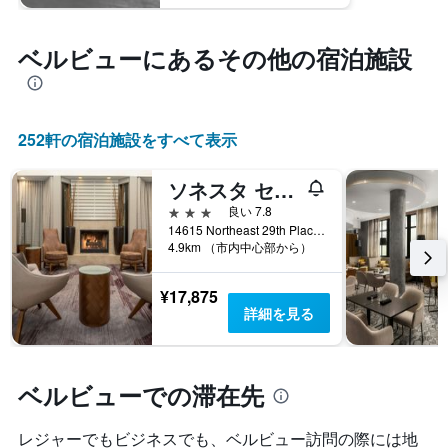
表
し
て
ベルビュー​にあるその他の宿泊施設
い
ま
す
252​軒の宿泊施設をすべて表示
ソネスタ セレクト シアトル ベルビュー レドモンド
3つ星
良い 7.8
14615 Northeast 29th Place, ベルビュー, WA, アメリカ合衆国
4.9km （市内中心部から）
¥17,875
詳細を見る
ベルビューでの滞在先
レジャーでもビジネスでも、ベルビュー​訪問の際には地