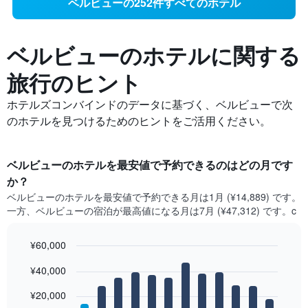
ベルビューの252件すべてのホテル
ベルビューの​ホテルに関する
旅行のヒント
ホテルズコンバインドのデータに基づく、ベルビューで次
のホテルを見つけるためのヒントをご活用ください。
ベルビュー​のホテルを最安値で予約できるのはどの月です
か？
ベルビュー​の​ホテルを最安値で予約できる月は1月 (¥14,889) です。
一方、ベルビュー​の​宿泊が最高値になる月は7月​ (¥47,312) です。c
¥60,000
Bar
Chart
¥40,000
graphic.
chart
with
12
¥20,000
bars.