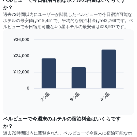
表
ト
か？
の
は、
X
過去72時間以内にユーザーが閲覧したベルビューで今日宿泊可能な
曜
軸
ホテル​の最安値は¥19,451で、平均的な宿泊料金は¥43,769です。ベ
日
1​
ルビューで今日宿泊可能な4つ星ホテル​の最安値は¥28,937​です。
ご
本
と
は、
¥36,000
の
月
客
Bar
Chart
を
graphic.
室
chart
表
¥24,000
with
の
し
3
平
て
bars.
均
い
¥12,000
料
ま
次
金
す。
の
を
0
表
表
表
3​つ星​
2​つ星​
4​つ星​
の
は、
し
Y
End
過
て
of
軸
去
interactive
い
1​
3
chart
ま
本
ベルビュー​で今週末のホテル​の宿泊料金はいくらです
日
す
は、
間
か？
表
客
に
の
過去72時間以内に閲覧された、ベルビュー​で今週末に宿泊可能なホ
室
見