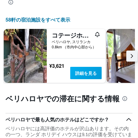
表
カ
示
テ
し
ゴ
58​軒の宿泊施設をすべて表示
た
リ
も
ー
の
コテージホームベリフロヤ
を
で
表
ベリハロヤ, スリランカ
す
し
0.8km （市内中心部から）
表
て
の
い
X
ま
¥3,621
軸
す。
詳細を見る
1
表
本
の
は、
Y
ホ
軸
ベリハロヤでの滞在に関する情報
テ
1
ル
本
ラ
は、
ン
過
ベリハロヤで最も人気のホテルはどこですか？
ク
去
ご
3
ベリハロヤには高評価のホテルが沢山あります。その内
と
日
の一つ、ランダ ホリデイ ハウスは9.1の評価を受けていま
の