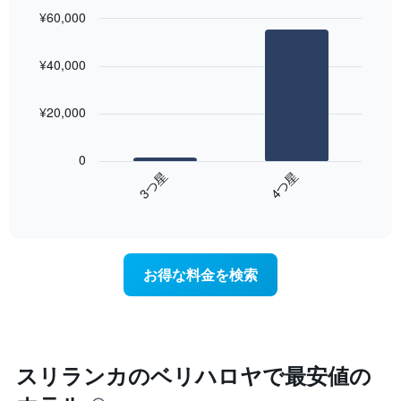
本
¥60,000
日
の
Bar
Chart
graphic.
chart
客
¥40,000
with
室
2
の
bars.
平
¥20,000
均
次
料
の
金
0
表
を
3​つ星​
4​つ星​
は、
ホ
End
過
テ
of
去
interactive
ル
3
chart
ラ
日
ン
間
お得な料金を検索
ク
に
ご
見
と
つ
に
か
集
っ
計
た
スリランカのベリハロヤで最安値の
し
今
て