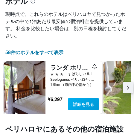
ホテル
週
表
末
示
の
現時点で、これらのホテルはベリハロヤ​で見つかったホ
し
客
た
テルの中で1泊あたり最安値の宿泊料金を提供していま
室
も
す。 料金を比較したい場合は、別の日程を検討してくだ
の
の
平
さい。
で
均
す
料
表
金
58件のホテルをすべて表示
の
を
X
ホ
軸
ランダ ホリデイ ハウス
テ
1
3つ星
すばらしい 9.1
ル
本
Seelogama, ベリハロヤ, スリランカ
ラ
は、
1.9km （市内中心部から）
ン
ホ
ク
テ
ご
¥6,297
ル
と
詳細を見る
ラ
に
ン
集
ク
計
ご
し
ベリハロヤ​にあるその他の宿泊施設
と
て
の