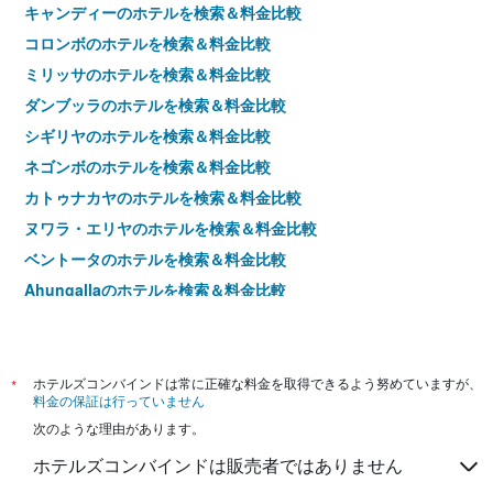
間
キャンディーのホテルを検索＆料金比較
に
コロンボのホテルを検索＆料金比較
見
つ
ミリッサのホテルを検索＆料金比較
か
ダンブッラのホテルを検索＆料金比較
っ
た
シギリヤのホテルを検索＆料金比較
今
ネゴンボのホテルを検索＆料金比較
週
末
カトゥナカヤのホテルを検索＆料金比較
の
ヌワラ・エリヤのホテルを検索＆料金比較
客
室
ベントータのホテルを検索＆料金比較
の
Ahungallaのホテルを検索＆料金比較
平
カルクーダのホテルを検索＆料金比較
均
料
金
を
*
ホテルズコンバインドは常に正確な料金を取得できるよう努めていますが、
料金の保証は行っていません
表
し
次のような理由があります。
て
ホテルズコンバインドは販売者ではありません
い
ま