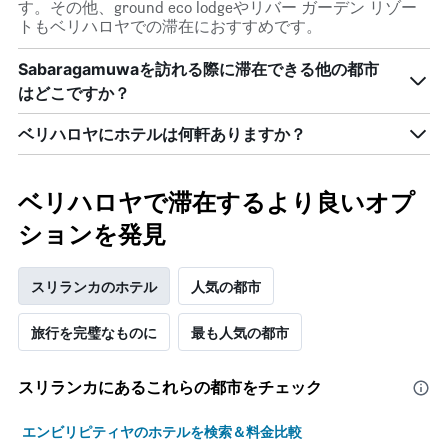
間
す。その他、ground eco lodgeやリバー ガーデン リゾー
カ
に
トもベリハロヤでの滞在におすすめです。
テ
見
ゴ
つ
Sabaragamuwaを訪れる際に滞在できる他の都市
リ
か
はどこですか？
ー
っ
を
た
表
ベリハロヤにホテルは何軒ありますか？
本
し
日
て
の
い
客
ベリハロヤで滞在するより良いオプ
ま
室
す。
ションを発見
の
表
平
の
均
Y
スリランカのホテル
人気の都市
料
軸
金
1
を
旅行を完璧なものに
最も人気の都市
本
表
は、
し
過
スリランカ​にあるこれらの都市をチェック
て
去
い
3
ま
エンビリピティヤのホテルを検索＆料金比較
日
す