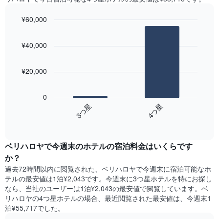
¥60,000
Bar
Chart
graphic.
chart
¥40,000
with
2
bars.
¥20,000
次
の
0
表
3​つ星​
4​つ星​
は、
End
過
of
去
interactive
3
chart
ベリハロヤ​で今週末のホテル​の宿泊料金はいくらです
日
間
か？
に
過去72時間以内に閲覧された、ベリハロヤ​で今週末に宿泊可能なホ
見
テル​の最安値は1泊¥2,043です。今週末に3つ星ホテルを特にお探し
つ
なら、当社のユーザーは1泊¥2,043​の最安値で閲覧しています。ベ
か
リハロヤの4つ星ホテルの場合、最近閲覧された最安値は、今週末1
っ
泊¥55,717でした。
た