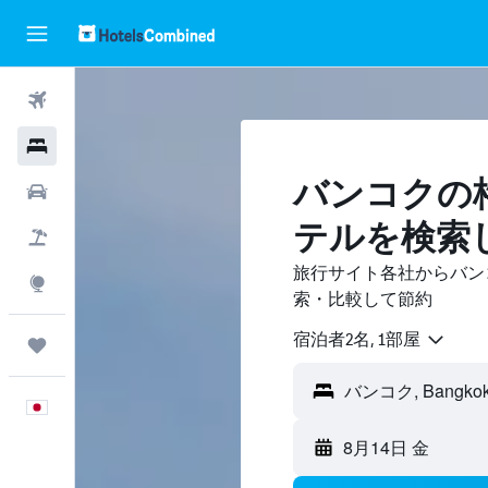
航空券
ホテル
バンコクの
レンタカー
テル​を検索
航空券+ホテル
旅行サイト各社からバン
Explore
索・比較して節約
宿泊者2名, 1​部屋
Trips
日本語
8月14日 金