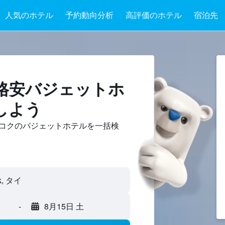
人気のホテル
予約動向分析
高評価のホテル
宿泊先
格安バジェットホ
しよう
コク​のバジェットホテルを一括検
-
8月15日 土