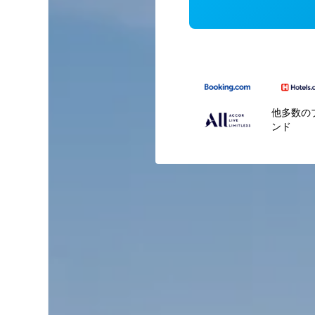
他多数の
ンド