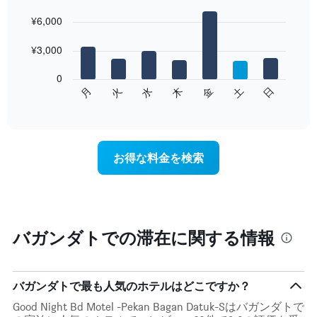
Bar
Chart
graphic.
¥6,000
chart
with
7
¥3,000
bars.
0
次
月
火
水
木
金
土
日
の
End
of
チ
interactive
ャ
chart
ー
ト
お得な料金を検索
は、
曜
日
ご
と
の
バガンダトでの滞在に関する情報
客
室
の
平
バガンダトで最も人気のホテルはどこですか？
均
Good Night Bd Motel -Pekan Bagan Datuk-Sはバガンダトで
料