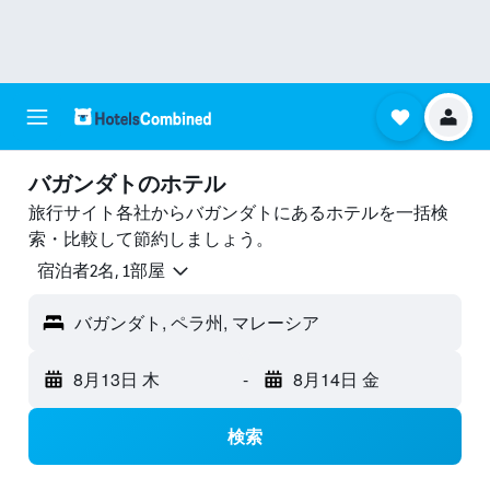
バガンダトのホテル
旅行サイト各社からバガンダトにあるホテルを一括検
索・比較して節約しましょう。
宿泊者2名, 1​部屋
バガンダト, ペラ州, マレーシア
8月13日 木
-
8月14日 金
検索