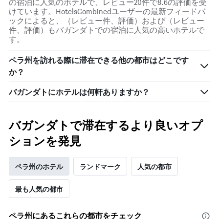
の宿泊に人気のホテルで、レビュー20件で8.6の評価を受
金
けています。HotelsCombinedユーザーの最新フィードバ
を
ックによると、（レビュー件、評価）および（レビュー
表
件、評価）もバガンダトでの宿泊に人気の高いホテルで
し
す。
て
い
ペラ州を訪れる際に滞在できる他の都市はどこです
ま
す
か？
表
の
バガンダトにホテルは何軒ありますか？
X
軸
1​
バガンダトで滞在するより良いオプ
本
は、
ションを発見
曜
日
を
ペラ州のホテル
ランドマーク
人気の都市
表
し
最も人気の都市
て
い
ま
ペラ州​にあるこれらの都市をチェック
す。