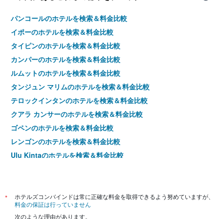
表
の
パンコールのホテルを検索＆料金比較
Y
イポーのホテルを検索＆料金比較
軸
タイピンのホテルを検索＆料金比較
1​
本
カンパーのホテルを検索＆料金比較
は、
ルムットのホテルを検索＆料金比較
客
室
タンジュン マリムのホテルを検索＆料金比較
の
テロックインタンのホテルを検索＆料金比較
平
均
クアラ カンサーのホテルを検索＆料金比較
料
ゴペンのホテルを検索＆料金比較
金
を
レンゴンのホテルを検索＆料金比較
表
Ulu Kintaのホテルを検索＆料金比較
し
て
ゲリクのホテルを検索＆料金比較
い
シティアワンのホテルを検索＆料金比較
ま
す
スンカイのホテルを検索＆料金比較
*
ホテルズコンバインドは常に正確な料金を取得できるよう努めていますが、
料金の保証は行っていません
カムンティンのホテルを検索＆料金比較
次のような理由があります。