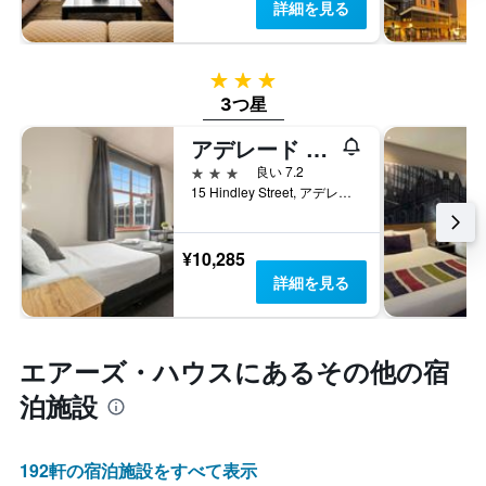
詳細を見る
3つ星
3つ星
アデレード パリンガ
3つ星
良い 7.2
15 Hindley Street, アデレード, SA, オーストラリア
¥10,285
詳細を見る
エアーズ・ハウス​にあるその他の宿
泊施設
192​軒の宿泊施設をすべて表示