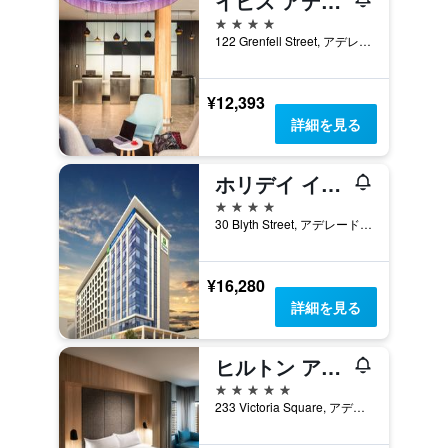
イビス アデレード
4つ星
122 Grenfell Street, アデレード, SA, オーストラリア
¥12,393
詳細を見る
ホリデイ イン エクスプレス アデレード シティセンター
4つ星
30 Blyth Street, アデレード, SA, オーストラリア
¥16,280
詳細を見る
ヒルトン アデレード
5つ星
233 Victoria Square, アデレード, SA, オーストラリア