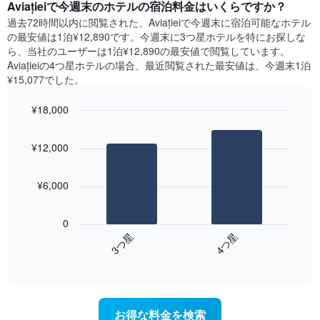
本
Aviației​で今週末のホテル​の宿泊料金はいくらですか？
日
す
は、
間
過去72時間以内に閲覧された、Aviației​で今週末に宿泊可能なホテル​
表
客
に
の最安値は1泊¥12,890です。今週末に3つ星ホテルを特にお探しな
の
室
見
ら、当社のユーザーは1泊¥12,890​の最安値で閲覧しています。
X
の
つ
Aviațieiの4つ星ホテルの場合、最近閲覧された最安値は、今週末1泊
軸
平
か
¥15,077でした。
1​
均
っ
本
料
た
は、
¥18,000
金
本
曜
を
Bar
Chart
日
日
graphic.
chart
表
の
¥12,000
を
with
し
客
2
表
て
室
bars.
し
い
の
¥6,000
て
ま
平
次
い
す
均
の
ま
0
料
表
す。
3​つ星​
4​つ星​
金
は、
表
を
End
過
の
of
ホ
去
Y
interactive
テ
3
chart
軸
ル
日
1​
ラ
間
本
お得な料金を検索
ン