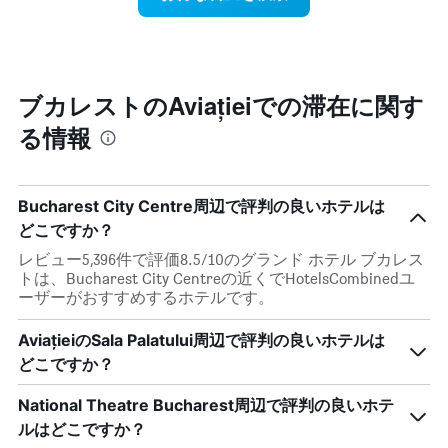
に
は、
ク
見
客
ご
つ
室
と
か
の
に
っ
平
集
た
ブカレストのAviațieiでの滞在に関す
均
計
今
料
る情報
し
週
金
て
末
を
表
の
表
示
客
し
Bucharest City Centre周辺で評判の良いホテルは
し
室
て
た
どこですか？
の
い
も
平
ま
レビュー5,396件で評価8.5/10のグランド ホテル ブカレス
の
均
す
トは、Bucharest City Centreの近くでHotelsCombinedユ
で
料
ーザーがおすすめするホテルです。
す
金
表
を
の
AviațieiのSala Palatului周辺で評判の良いホテルは
ホ
X
テ
どこですか？
軸
ル
1
ラ
National Theatre Bucharest周辺で評判の良いホテ
本
ン
ルはどこですか？
は、
ク