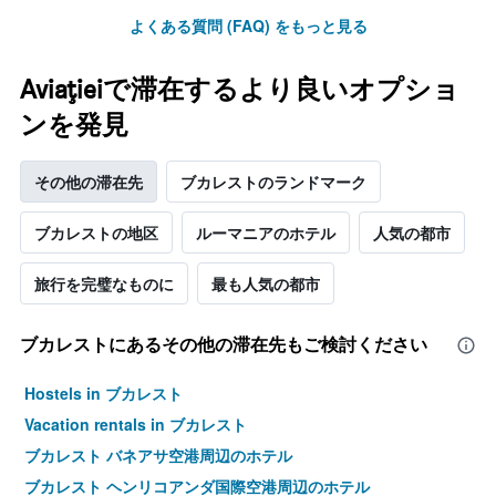
ホ
ご
よくある質問 (FAQ) をもっと見る
テ
と
ル
に
ラ
集
Aviațieiで滞在するより良いオプショ
ン
計
ク
し
ンを発見
ご
て
と
表
の
示
その他の滞在先
ブカレストのランドマーク
カ
し
テ
た
ブカレストの地区
ルーマニアのホテル
人気の都市
ゴ
も
リ
の
ー
旅行を完璧なものに
最も人気の都市
で
を
す
表
表
し
ブカレスト​にあるその他の滞在先もご検討ください
の
て
X
い
軸
Hostels in ブカレスト
ま
1
Vacation rentals in ブカレスト
す。
本
表
は、
ブカレスト バネアサ空港周辺のホテル
の
ホ
ブカレスト ヘンリコアンダ国際空港周辺のホテル
Y
テ