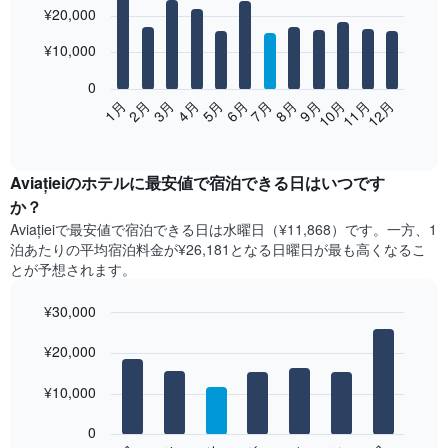
Chart
¥20,000
graphic.
chart
with
12
¥10,000
bars.
0
次
2月
5月
8月
11月
1月
4月
7月
10月
3月
6月
9月
12月
の
End
of
表
interactive
は、
chart
月
Aviației​の​ホテル​に最安値で宿泊できる日はいつです
ご
か？
と
Aviației​で最安値で宿泊できる日は水曜日​（¥11,868）です。一方、1
の
泊あたりの平均宿泊料金が¥26,181となる日曜日​が最も高くなるこ
客
とが予想されます。
室
の
¥30,000
平
均
Bar
Chart
graphic.
料
¥20,000
chart
with
金
7
を
¥10,000
bars.
表
し
0
次
て