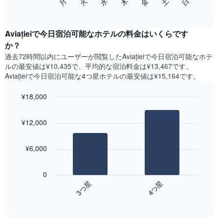
水
火
月
日
土
金
木
の
End
い
of
チ
ま
interactive
ャ
chart
す
ー
Aviațieiで今日宿泊可能なホテル​の料金はいくらです
表
ト
か？
の
は、
X
過去72時間以内にユーザーが閲覧したAviațieiで今日宿泊可能なホテ
曜
軸
ル​の最安値は¥10,435で、平均的な宿泊料金は¥13,467です。
日
1​
Aviațieiで今日宿泊可能な4つ星ホテル​の最安値は¥15,164​です。
ご
本
と
は、
¥18,000
の
月
客
Bar
Chart
を
graphic.
室
chart
表
¥12,000
with
の
し
2
平
て
bars.
均
い
¥6,000
料
ま
次
金
す。
の
を
0
表
表
表
3​つ星​
4​つ星​
の
は、
し
Y
End
過
て
of
軸
去
interactive
い
1​
3
chart
ま