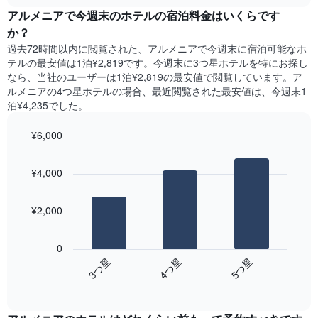
3
chart
ま
本
アルメニア​で今週末のホテル​の宿泊料金はいくらです
日
す
は、
間
か？
表
客
に
の
過去72時間以内に閲覧された、アルメニア​で今週末に宿泊可能なホ
室
見
X
テル​の最安値は1泊¥2,819です。今週末に3つ星ホテルを特にお探し
の
つ
軸
なら、当社のユーザーは1泊¥2,819​の最安値で閲覧しています。ア
平
か
1​
ルメニアの4つ星ホテルの場合、最近閲覧された最安値は、今週末1
均
っ
本
泊¥4,235でした。
料
た
は、
金
本
曜
を
¥6,000
日
日
表
の
Bar
Chart
を
し
graphic.
chart
客
表
¥4,000
with
て
室
し
3
い
の
て
bars.
ま
平
い
¥2,000
す
均
ま
次
料
す。
の
金
0
表
表
を
4​つ星​
5​つ星​
3​つ星​
の
は、
ホ
Y
End
過
テ
of
軸
去
interactive
ル
1​
3
chart
ラ
本