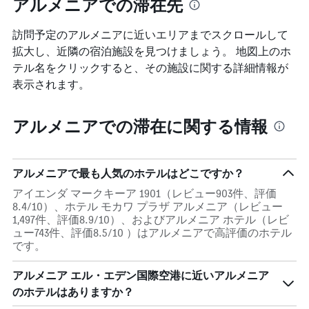
アルメニアでの滞在先
Y
す
料
軸
表
金
1
訪問予定のアルメニアに近いエリアまでスクロールして
の
を
本
Y
拡大し、近隣の宿泊施設を見つけましょう。 地図上のホ
表
は、
軸
し
テル名をクリックすると、その施設に関する詳細情報が
過
1
て
表示されます。
去
本
い
3
は、
ま
日
客
す
アルメニアでの滞在に関する情報
間
室
に
の
見
平
つ
均
アルメニアで最も人気のホテルはどこですか？
か
料
っ
金
アイエンダ マークキーア 1901（レビュー903件、評価
た
を
8.4/10）、ホテル モカワ プラザ アルメニア（レビュー
今
表
1,497件、評価8.9/10）、およびアルメニア ホテル（レビ
週
し
ュー743件、評価8.5/10 ）はアルメニアで高評価のホテル
末
て
です。
の
い
客
ま
アルメニア エル・エデン国際空港​に近いアルメニア​
室
す
のホテルはありますか？
の
平