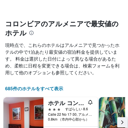
ン
く
ホ
ク
に
テ
ご
つ
ル
と
れ
コロンビアのアルメニアで最安値の
ラ
に
て
ン
集
ホテル
客
ク
計
室
ご
し
料
と
現時点で、これらのホテルはアルメニア​で見つかったホ
て
金
の
テルの中で1泊あたり最安値の宿泊料金を提供していま
表
が
カ
示
す。 料金は選択した日付によって異なる場合があるた
ど
テ
し
の
ゴ
め、柔軟に日程を変更できる場合は、検索フォームを利
た
よ
リ
用して他のオプションも参照してください。
も
う
ー
の
に
を
で
変
表
685件のホテルをすべて表示
す
化
し
表
す
て
の
ホテル コンフォーテル
る
い
X
か
ま
3つ星
すばらしい 8.6
軸
を
す。
Calle 22 No 17-30, アルメニア, コロンビア
1
表
表
0.8km （市内中心部から）
本
し
の
は、