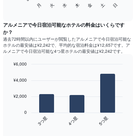
次
て
水
火
月
日
土
金
木
の
End
い
of
チ
ま
interactive
ャ
chart
す
ー
アルメニアで今日宿泊可能なホテル​の料金はいくらです
表
ト
か？
の
は、
X
過去72時間以内にユーザーが閲覧したアルメニアで今日宿泊可能な
曜
軸
ホテル​の最安値は¥2,242で、平均的な宿泊料金は¥12,657です。ア
日
1​
ルメニアで今日宿泊可能な4つ星ホテル​の最安値は¥2,242​です。
ご
本
と
は、
¥6,000
の
月
客
Bar
Chart
を
graphic.
室
chart
表
¥4,000
with
の
し
3
平
て
bars.
均
い
¥2,000
料
ま
次
金
す。
の
を
0
表
表
表
4​つ星​
5​つ星​
3​つ星​
の
は、
し
Y
End
過
て
of
軸
去
interactive
い
1​