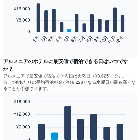
Bar
Chart
¥16,000
graphic.
chart
with
12
¥8,000
bars.
0
次
2月
5月
8月
11月
1月
4月
7月
10月
3月
6月
9月
12月
の
End
of
表
interactive
は、
chart
月
アルメニア​の​ホテル​に最安値で宿泊できる日はいつです
ご
か？
と
アルメニア​で最安値で宿泊できる日は火曜日​（¥3,625）です。一
の
方、1泊あたりの平均宿泊料金が¥16,228となる水曜日​が最も高くな
客
ることが予想されます。
室
の
¥18,000
平
均
Bar
Chart
graphic.
料
¥12,000
chart
with
金
7
を
¥6,000
bars.
表
し
0