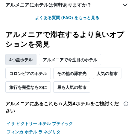
均
アルメニアにホテルは何軒ありますか？
料
金
よくある質問 (FAQ) をもっと見る
を
表
し
アルメニアで滞在するより良いオプ
て
ションを発見
い
ま
す
4つ星ホテル
アルメニアで今注目のホテル
コロンビアのホテル
その他の滞在先
人気の都市
旅行を完璧なものに
最も人気の都市
アルメニア​にあるこれらｎ人気4ホテルをご検討くだ
さい
イサ ビクトリー ホテル ブティック
フィンカ ホテル ラ ネグリタ