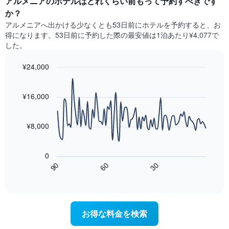
アルメニアのホテル​はどれくらい前もって予約すべきです
日
ン
は、
間
か？
ク
客
に
アルメニア​へ出かける少なくとも53日前にホテルを予約すると、お
ご
室
見
と
得になります。53日前に予約した際の最安値は1泊あたり¥4,077で
の
つ
に
した。
平
か
集
均
っ
計
¥24,000
料
た
し
金
今
Line
Chart
て
graphic.
chart
を
週
表
with
¥16,000
表
末
示
90
し
の
data
し
て
客
points.
た
¥8,000
い
室
も
ま
の
次
の
す
平
の
で
0
均
表
す
60
90
30
料
は、
End
表
金
of
宿
の
interactive
を
泊
chart
X
ホ
日
軸
テ
に
1
お得な料金を検索
ル
近
本
ラ
づ
は、