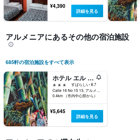
て
Y
¥4,390
ホ
い
軸
詳細を見る
テ
ま
1
ル
す
本
ラ
表
は、
ン
の
過
アルメニア​にあるその他の宿泊施設
ク
X
去
ご
軸
3
と
1
日
の
本
間
カ
は、
685​軒の宿泊施設をすべて表示
に
テ
宿
見
ゴ
泊
つ
ホテル エル メゾン デ ラス フロレス ホテル
リ
ま
か
ー
で
3つ星
すばらしい 8.7
っ
を
の
Calle 16 No 15 13, アルメニア, コロンビア
た
表
0.4km （市内中心部から）
日
本
し
数
日
て
を
の
¥5,645
い
表
客
詳細を見る
ま
し
室
す。
て
の
表
い
平
の
ま
均