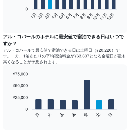
bars.
0
次
2月
5月
8月
11月
1月
4月
7月
10月
3月
6月
9月
12月
の
End
of
表
interactive
は、
chart
月
アル・コバール​の​ホテル​に最安値で宿泊できる日はいつで
ご
すか？
と
アル・コバール​で最安値で宿泊できる日は土曜日​（¥20,220）で
の
す。一方、1泊あたりの平均宿泊料金が¥63,607となる金曜日​が最も
客
高くなることが予想されます。
室
の
¥75,000
平
均
Bar
Chart
graphic.
料
¥50,000
chart
with
金
7
を
¥25,000
bars.
表
し
0
次
て
水
火
月
日
土
金
木
の
End
い
of
チ
ま
interactive
ャ
chart
す