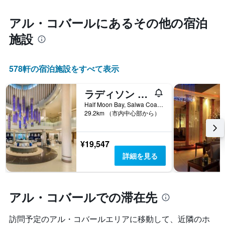
アル・コバール​にあるその他の宿泊
施設
578​軒の宿泊施設をすべて表示
ラディソン ブル リゾート アル コバール ハーフ ムーン ベイ
Half Moon Bay, Salwa Coastal Road, アル・コバール, サウジアラビア
29.2km （市内中心部から）
¥19,547
詳細を見る
アル・コバールでの滞在先
訪問予定のアル・コバールエリアに移動して、近隣のホ