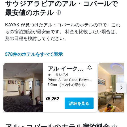
サウジアラビアのアル・コバールで
ル
す
本
ラ
表
は、
最安値のホテル
ン
の
過
ク
X
去
ご
KAYAK が見つけたアル・コバールのホテルの中で、これ
軸
3
と
1
らの宿泊施設が最安値です。 料金を比較したい場合は、
日
の
本
間
別の日程を検討してください。
カ
は、
に
テ
宿
見
ゴ
泊
つ
578件のホテルをすべて表示
リ
ま
か
ー
で
っ
を
アル イークバル ホテル
の
た
表
日
本
1つ星
良い 7.4
し
数
日
Prince Sultan Street Between 1st & 2nd Street, アル・コバール, サウジアラビア
て
を
6.0km （市内中心部から）
の
い
表
客
ま
し
室
¥5,262
す。
て
の
詳細を見る
表
い
平
の
ま
均
Y
す
料
軸
表
金
アル・コバールのホテル宿泊料金
1
の