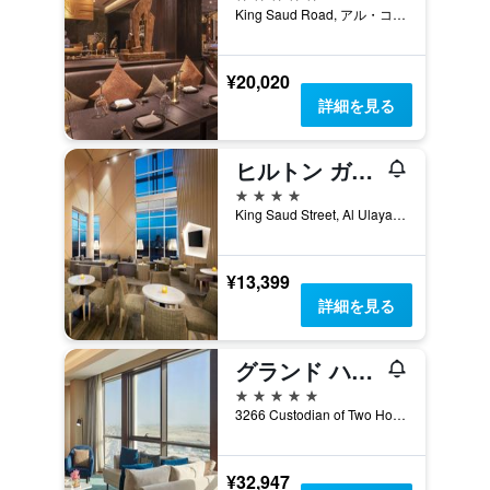
King Saud Road, アル・コバール, サウジアラビア
¥20,020
詳細を見る
ヒルトン ガーデン イン アル コバール
4つ星
King Saud Street, Al Ulaya, アル・コバール, サウジアラビア
¥13,399
詳細を見る
グランド ハイアット アルコバー ホテル アンド レジデンシズ
5つ星
3266 Custodian of Two Holy Mosques Road, アル・コバール, サウジアラビア
¥32,947