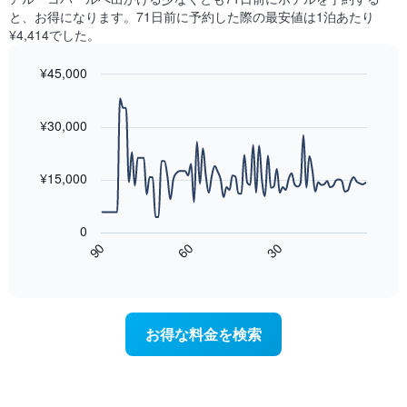
の
見
と
と、お得になります。71日前に予約した際の最安値は1泊あたり
平
つ
に
¥4,414でした。
均
か
集
料
っ
計
¥45,000
金
た
し
を
今
Line
Chart
て
graphic.
表
chart
週
表
with
¥30,000
し
末
示
90
て
の
data
し
い
客
points.
た
ま
¥15,000
室
も
す
の
次
の
平
の
で
0
均
表
す
60
90
30
料
は、
End
表
金
of
宿
の
interactive
を
泊
chart
X
ホ
日
軸
テ
に
1
お得な料金を検索
ル
近
本
ラ
づ
は、
ン
く
ホ
ク
に
テ
ご