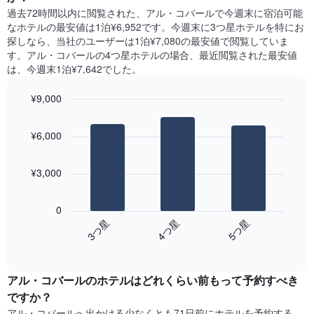
室
に
X
過去72時間以内に閲覧された、アル・コバール​で今週末に宿泊可能
の
見
軸
なホテル​の最安値は1泊¥6,952です。今週末に3つ星ホテルを特にお
平
つ
1​
探しなら、当社のユーザーは1泊¥7,080​の最安値で閲覧していま
均
か
本
す。アル・コバールの4つ星ホテルの場合、最近閲覧された最安値
料
っ
は、
は、今週末1泊¥7,642でした。
金
た
曜
を
本
日
表
¥9,000
日
を
し
の
Bar
Chart
表
て
graphic.
chart
客
し
¥6,000
い
with
室
て
3
ま
の
い
bars.
す
平
ま
¥3,000
均
す。
次
料
表
の
金
0
の
表
を
4​つ星​
5​つ星​
3​つ星​
Y
は、
ホ
軸
End
過
テ
of
1​
去
interactive
ル
本
3
chart
ラ
は、
アル・コバールのホテル​はどれくらい前もって予約すべき
日
ン
客
間
ですか？
ク
室
に
アル・コバール​へ出かける少なくとも71日前にホテルを予約する
ご