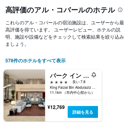
つ
ル
と
れ
高評価のアル・コバールのホテル
ラ
に
て
ン
集
客
ク
計
これらのアル・コバール​の宿泊施設は、ユーザーから最
室
ご
し
料
高評価を得ています。 ユーザーレビュー、ホテルの説
と
て
金
の
明、施設や設備などをチェックして検索結果を絞り込み
表
が
カ
ましょう。
示
ど
テ
し
の
ゴ
た
よ
リ
578件のホテルをすべて表示
も
う
ー
の
に
を
で
パーク イン バイ ラディソン アル コバール
変
表
す
化
し
4つ星
良い 7.8
表
す
て
King Faizal Bin Abdulaziz Road, アル・コバール, サウジアラビア
の
る
い
11.1km （市内中心部から）
X
か
ま
軸
を
す。
¥12,769
1
表
表
詳細を見る
本
し
の
は、
て
Y
ホ
い
軸
テ
ま
1