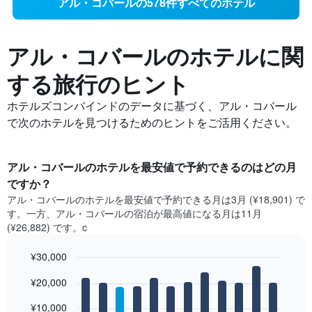
アル・コバールの578件すべてのホテル
アル・コバールの​ホテルに関
する旅行のヒント
ホテルズコンバインドのデータに基づく、アル・コバール
で次のホテルを見つけるためのヒントをご活用ください。
アル・コバール​のホテルを最安値で予約できるのはどの月
ですか？
アル・コバール​の​ホテルを最安値で予約できる月は3月 (¥18,901) で
す。一方、アル・コバール​の​宿泊が最高値になる月は11月​
(¥26,882) です。c
¥30,000
Bar
Chart
¥20,000
graphic.
chart
with
12
¥10,000