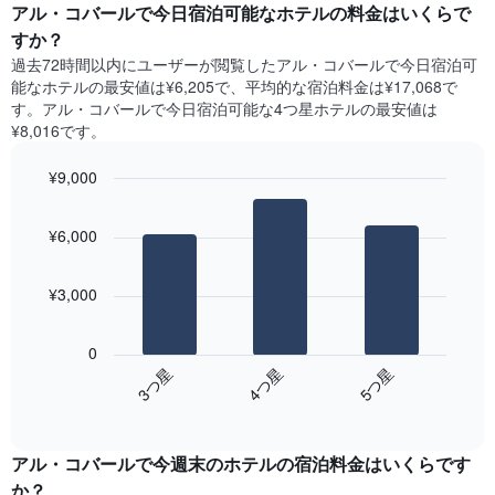
ー
アル・コバールで今日宿泊可能なホテル​の料金はいくらで
表
ト
すか？
の
は、
X
過去72時間以内にユーザーが閲覧したアル・コバールで今日宿泊可
曜
軸
能なホテル​の最安値は¥6,205で、平均的な宿泊料金は¥17,068で
日
1​
す。アル・コバールで今日宿泊可能な4つ星ホテル​の最安値は
ご
本
¥8,016​です。
と
は、
の
月
¥9,000
客
を
室
Bar
Chart
表
の
graphic.
chart
し
¥6,000
with
平
て
3
均
い
bars.
料
ま
¥3,000
金
す。
次
を
表
の
表
0
の
表
し
4​つ星​
5​つ星​
3​つ星​
Y
は、
て
軸
End
過
い
of
1​
去
interactive
ま
本
3
chart
す
は、
アル・コバール​で今週末のホテル​の宿泊料金はいくらです
日
表
客
間
か？
の