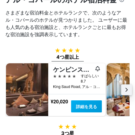
を
本
Y
表
は、
軸
さまざまな宿泊料金とホテルランクで、次のようなア
し
過
1
て
ル・コバールのホテルが見つかりました。 ユーザーに最
去
本
い
も人気のある宿泊施設と、ホテルランクごとに最もお得
3
は、
ま
日
な宿泊施設を強調表示しています。
客
す
間
室
に
の
見
4つ星
平
つ
4つ星以上
均
か
料
っ
ケンピンスキー アル オスマン ホテル アル コバール
金
た
を
5つ星
すばらしい
今
表
8.7
週
し
King Saud Road, アル・コバール, サウジアラビア
末
て
の
い
¥20,020
客
ま
詳細を見る
室
す
の
平
均
3つ星
料
3つ星