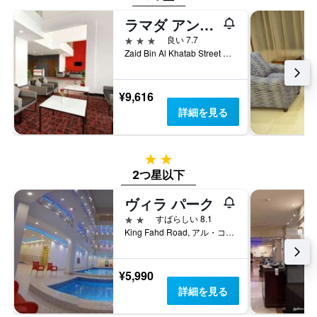
金
を
ラマダ アンコール バイ ウィンダム アル コバール オラヤ
表
3つ星
良い 7.7
し
Zaid Bin Al Khatab Street Al Khobar 7912 SA, アル・コバール, サウジアラビア
て
い
ま
¥9,616
す
詳細を見る
2つ星
2つ星以下
ヴィラ パーク
2つ星
すばらしい 8.1
King Fahd Road, アル・コバール, サウジアラビア
¥5,990
詳細を見る