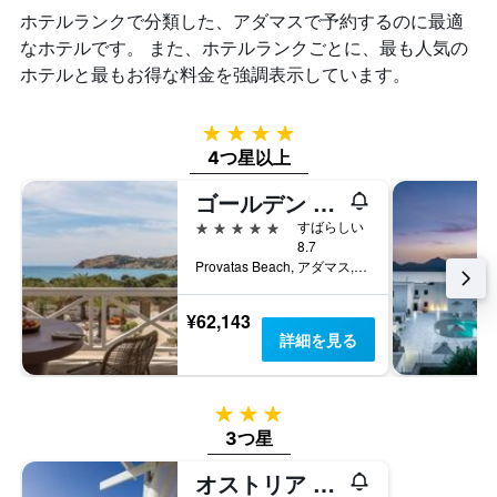
は、
ク
ホテルランクで分類した、アダマス​で予約するのに最適
軸
過
ご
1
去
なホテルです。 また、ホテルランクごとに、最も人気の
と
本
3
の
ホテルと最もお得な料金を強調表示しています。
は、
日
カ
宿
間
テ
泊
に
4つ星
ゴ
ま
見
リ
4つ星以上
で
つ
ー
の
か
を
ゴールデン ミロス ビーチ ハウス バイ ドモテル
日
っ
表
5つ星
すばらしい
数
た
し
8.7
を
本
て
Provatas Beach, アダマス, ギリシャ
表
日
い
し
の
ま
て
客
¥62,143
す。
い
室
詳細を見る
表
ま
の
の
す
平
Y
表
均
軸
3つ星
の
料
1
3つ星
Y
金
本
軸
を
は、
オストリア ホテル - ミロス
1
表
過