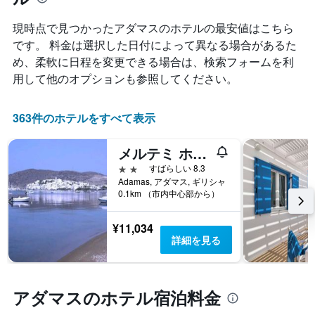
室
ン
計
料
ク
し
現時点で見つかったアダマスのホテルの最安値はこちら
金
ご
て
です。 料金は選択した日付によって異なる場合があるた
が
と
表
め、柔軟に日程を変更できる場合は、検索フォームを利
ど
の
示
の
カ
用して他のオプションも参照してください。
し
よ
テ
た
う
ゴ
も
に
リ
363件のホテルをすべて表示
の
変
ー
で
化
を
す
メルテミ ホテル
す
表
表
る
2つ星
すばらしい 8.3
し
の
か
Adamas, アダマス, ギリシャ
て
X
0.1km （市内中心部から）
を
い
軸
表
ま
1
し
す。
本
¥11,034
て
表
は、
詳細を見る
い
の
ホ
ま
Y
テ
す
軸
ル
表
1
アダマスのホテル宿泊料金
ラ
の
本
ン
X