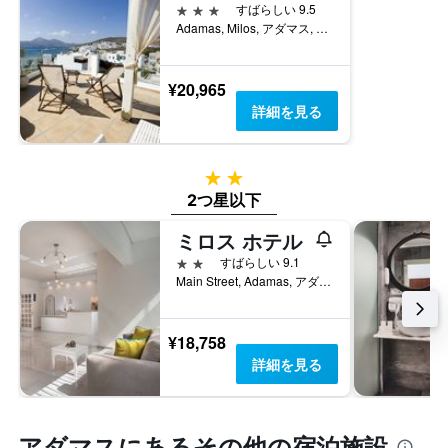
本
3つ星
し
すばらしい 9.5
去
は、
て
Adamas, Milos, アダマス, ギリシャ
3
客
い
日
室
ま
間
の
す
¥20,965
に
平
見
詳細を見る
均
つ
料
か
金
っ
2つ星
を
た
表
2つ星以下
今
し
週
て
ミロス ホテル
末
い
の
2つ星
すばらしい 9.1
ま
客
Main Street, Adamas, アダマス, ギリシャ
す
室
の
平
¥18,758
均
詳細を見る
料
金
を
表
アダマス​にあるその他の宿泊施設