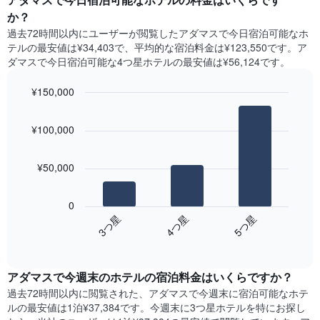
表
ト
か？
の
は、
X
過去72時間以内にユーザーが閲覧したアダマスで今日宿泊可能なホ
曜
軸
テル​の最安値は¥34,403で、平均的な宿泊料金は¥123,550です。ア
日
1​
ダマスで今日宿泊可能な4つ星ホテル​の最安値は¥56,124​です。
ご
本
と
は、
¥150,000
の
月
客
Bar
Chart
を
graphic.
室
chart
表
¥100,000
with
の
し
3
平
て
bars.
均
い
¥50,000
料
ま
次
金
す。
の
を
0
表
表
表
3​つ星​
4​つ星​
5​つ星​
の
は、
し
Y
End
過
て
of
軸
去
interactive
い
1​
3
chart
ま
本
アダマス​で今週末のホテル​の宿泊料金はいくらですか？
日
す
は、
間
過去72時間以内に閲覧された、アダマス​で今週末に宿泊可能なホテ
表
客
に
ル​の最安値は1泊¥37,384です。今週末に3つ星ホテルを特にお探し
の
室
見