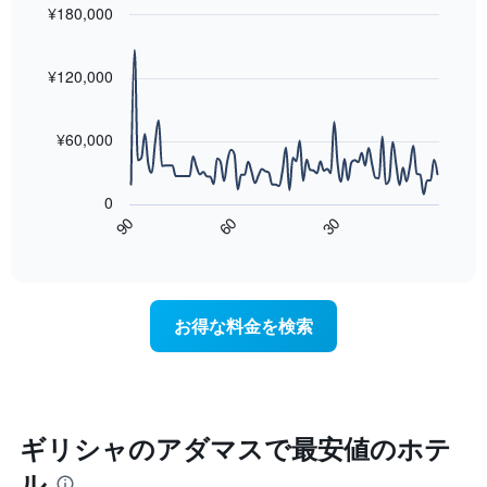
に
っ
¥180,000
平
集
た
均
Line
Chart
計
今
料
graphic.
chart
し
週
with
金
¥120,000
て
90
末
を
表
data
の
表
points.
示
客
し
¥60,000
し
室
て
次
た
の
い
の
も
平
ま
0
表
の
均
す
90
60
30
は、
で
End
料
of
宿
す
金
interactive
泊
表
chart
を
日
の
ホ
に
X
テ
お得な料金を検索
近
軸
ル
づ
1
ラ
く
本
ン
に
は、
ク
つ
ホ
ご
れ
テ
ギリシャのアダマスで最安値のホテ
と
て
ル
に
ル
客
ラ
集