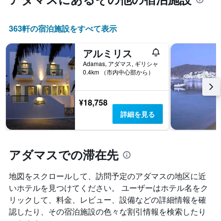
し
て
い
363​軒の宿泊施設をすべて表示
ま
す
アルミリス
Adamas, アダマス, ギリシャ
0.4km （市内中心部から）
¥18,758
詳細を見る
アダマスでの滞在先
地図をスクロールして、訪問予定のアダマス​の地区に近
いホテルを見つけてください。 ユーザーはホテル名をク
リックして、料金、レビュー、設備などの詳細情報を確
認したり、その宿泊施設の色々な割引情報を検索したり