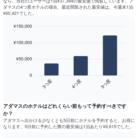
なら、当社のユーザーは1泊¥37,384​の最安値で閲覧しています。ア
X
の
つ
ダマスの4つ星ホテルの場合、最近閲覧された最安値は、今週末1泊
軸
平
か
¥60,421でした。
1​
均
っ
本
料
た
は、
¥150,000
金
本
曜
を
Bar
Chart
日
日
graphic.
chart
表
の
¥100,000
を
with
し
客
3
表
て
室
bars.
し
い
の
¥50,000
て
ま
平
次
い
す
均
の
ま
0
料
表
す。
3​つ星​
4​つ星​
5​つ星​
金
は、
表
を
End
過
の
of
ホ
去
Y
interactive
テ
3
chart
軸
ル
アダマスのホテル​はどれくらい前もって予約すべきです
日
1​
ラ
間
本
か？
ン
に
は、
アダマス​へ出かける少なくとも5日前にホテルを予約すると、お得に
ク
見
客
なります。5日前に予約した際の最安値は1泊あたり¥9,615でした。
ご
つ
室
と
か
の