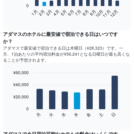
0
次
2月
5月
8月
11月
1月
4月
7月
10月
3月
6月
9月
12月
の
End
of
表
interactive
は、
chart
月
アダマス​の​ホテル​に最安値で宿泊できる日はいつです
ご
か？
と
アダマス​で最安値で宿泊できる日は木曜日​（¥28,323）です。一
の
方、1泊あたりの平均宿泊料金が¥56,241となる日曜日​が最も高くな
客
ることが予想されます。
室
の
¥60,000
平
均
Bar
Chart
graphic.
料
¥40,000
chart
with
金
7
を
¥20,000
bars.
表
し
0
次
て
水
火
月
日
土
金
木
の
End
い
of
チ
ま
interactive
ャ
chart
す
ー
アダマスで今日宿泊可能なホテル​の料金はいくらです