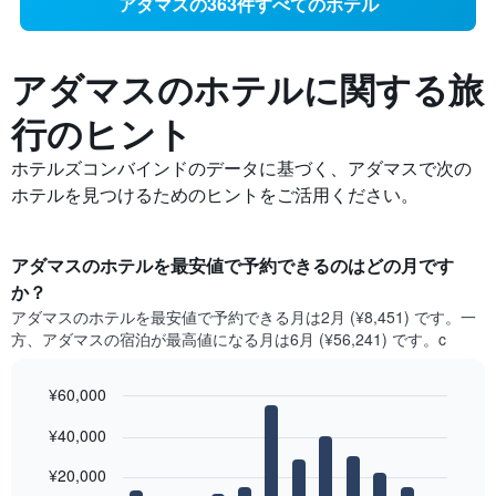
アダマスの363件すべてのホテル
アダマスの​ホテルに関する旅
行のヒント
ホテルズコンバインドのデータに基づく、アダマスで次の
ホテルを見つけるためのヒントをご活用ください。
アダマス​のホテルを最安値で予約できるのはどの月です
か？
アダマス​の​ホテルを最安値で予約できる月は2月 (¥8,451) です。一
方、アダマス​の​宿泊が最高値になる月は6月​ (¥56,241) です。c
¥60,000
Bar
Chart
¥40,000
graphic.
chart
with
12
¥20,000
bars.