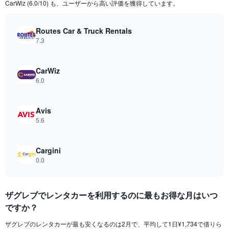
The
CarWiz (6.0/10) も、ユーザーから高い評価を獲得しています。
chart
has
Routes Car & Truck Rentals
1
7.3
Y
axis
displaying
CarWiz
values.
Range:
6.0
0
to
7344.
Avis
5.6
Cargini
0.0
ザグレブでレンタカーを利用するのに最もお得な月はいつ
ですか？
ザグレブのレンタカーが最も安くなるのは2月で、平均して1日¥1,734で借りら