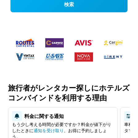
検索
旅行者がレンタカー探しにホテルズ
コンバインドを利用する理由
料金に関する通知
もう少し考える時間が必要ですか？料金が値下がり
車種、
したときに
​通知を受け取り
​、お得に予約しましょ
タマイ
う。