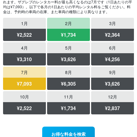
れます。ザグレブのレンタカー料が最も高くなるのは7月です（1日あたりの平
均は¥7,093）。以下で各月の1日あたりの平均レンタル料をご覧ください。料
金は、予約時の車両の在庫、また車両の種類により異なります。
1月
2月
3月
¥2,522
¥1,734
¥2,364
4月
5月
6月
¥3,310
¥3,626
¥4,256
7月
8月
9月
¥7,093
¥6,305
¥3,626
10月
11月
12月
¥2,522
¥1,734
¥2,837
お得な料金を検索