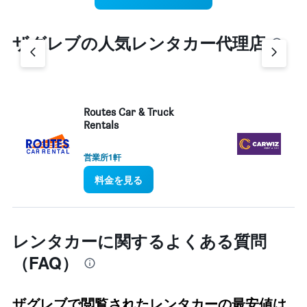
ザグレブ​の人気レンタカー代理店
Routes Car & Truck
Ca
Rentals
営業所1軒
営
料金を見る
レンタカーに関するよくある質問
（FAQ）
ザグレブで閲覧されたレンタカーの最安値は