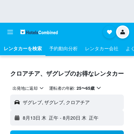
レンタカーを検索
予約動向分析
レンタカー会社
よく
クロアチア​、ザグレブ​のお得なレンタカー
出発地に返却
運転者の年齢:
25〜65歳
ザグレブ, ザグレブ, クロアチア
8月13日 木
正午
-
8月20日 木
正午