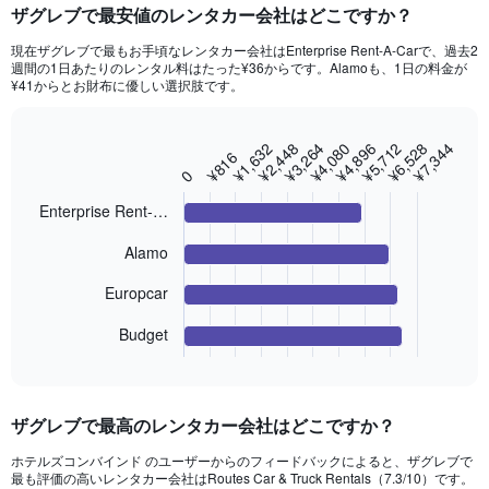
categories.
ザグレブ​で最安値のレンタカー会社はどこですか？
Range:
91
現在ザグレブで最もお手頃なレンタカー会社はEnterprise Rent-A-Carで、過去2
categories.
週間の1日あたりのレンタル料はたった¥36からです。Alamoも、1日の料金が
The
¥41​からとお財布に優しい選択肢です。
chart
has
1
¥2,448
¥4,896
¥7,344
¥1,632
¥4,080
¥6,528
¥3,264
¥5,712
Bar
Chart
¥816
Y
graphic.
chart
0
axis
with
4
displaying
Enterprise Rent-…
bars.
values.
Range:
Alamo
The
0
chart
to
Europcar
has
7500.
1
Budget
End
X
of
axis
interactive
displaying
chart
categories.
ザグレブ​で最高のレンタカー会社はどこですか？
Range:
4
ホテルズコンバインド のユーザーからのフィードバックによると、ザグレブで
categories.
最も評価の高いレンタカー会社はRoutes Car & Truck Rentals​（7.3/10）です。