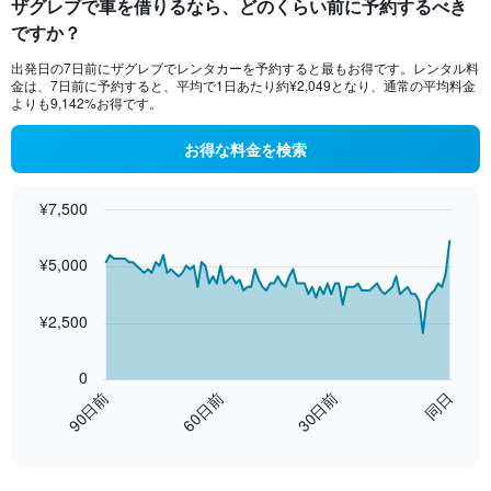
ザグレブで車を借りるなら、どのくらい前に予約するべき
ですか？
出発日の7日前にザグレブでレンタカーを予約すると最もお得です。レンタル料
金は、7日前に予約すると、平均で1日あたり約¥2,049となり、通常の平均料金
よりも9,142%お得です。
お得な料金を検索
¥7,500
Chart
Chart
graphic.
with
¥5,000
91
data
points.
¥2,500
The
chart
0
has
60日前
30日前
90日前
同日
1
End
X
of
axis
interactive
displaying
chart