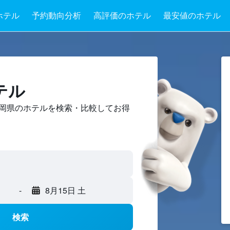
ホテル
予約動向分析
高評価のホテル
最安値のホテル
テル
岡県のホテルを検索・比較してお得
-
8月15日 土
検索