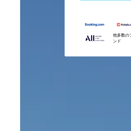
他多数の
ンド