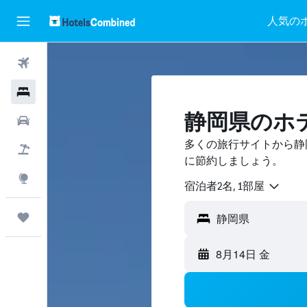
人気の
航空券
ホテル
静岡県のホ
レンタカー
多くの旅行サイトから静
航空券+ホテル
に節約しましょう。
Explore
宿泊者2名, 1​部屋
Trips
8月14日 金