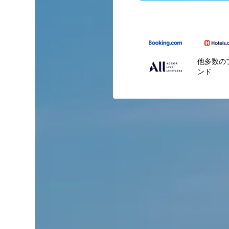
他多数の
ンド