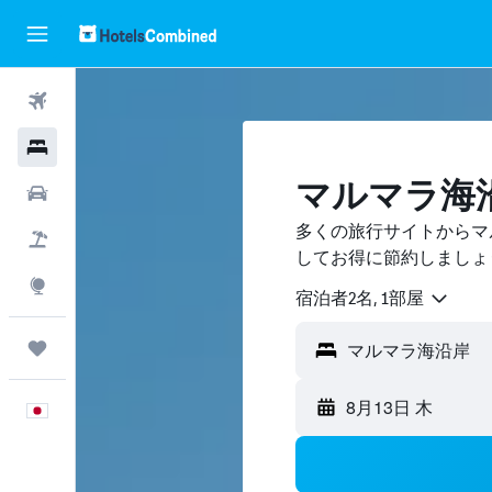
航空券
ホテル
マルマラ海
レンタカー
多くの旅行サイトからマ
航空券+ホテル
してお得に節約しましょ
Explore
宿泊者2名, 1​部屋
Trips
8月13日 木
日本語