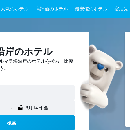
人気のホテル
高評価のホテル
最安値のホテル
宿泊先
沿岸のホテル
ルマラ海沿岸のホテルを検索・比較
う。
-
8月14日 金
検索