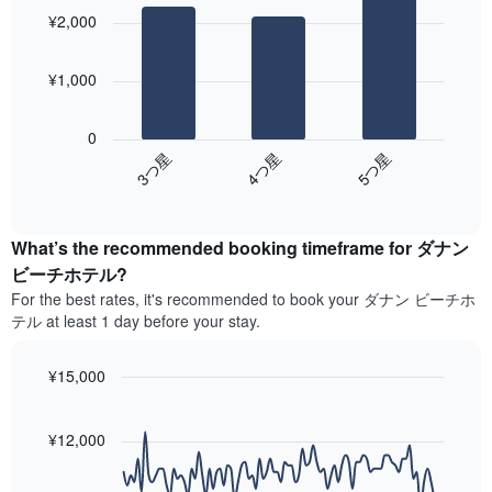
graphic.
chart
客
し
¥2,000
with
室
て
3
の
い
bars.
平
ま
¥1,000
均
す。
次
料
表
の
金
0
の
表
を
4​つ星​
5​つ星​
3​つ星​
Y
は、
ホ
軸
End
過
テ
of
1​
去
interactive
ル
本
3
chart
ラ
は、
What’s the recommended booking timeframe for ダナン
日
ン
客
間
ビーチホテル?
ク
室
に
For the best rates, it's recommended to book your ダナン ビーチホ
ご
の
見
と
テル at least 1 day before your stay.
平
つ
に
均
か
集
料
っ
¥15,000
計
金
た
Line
し
Chart
を
今
graphic.
chart
て
表
週
with
¥12,000
表
し
90
末
示
data
て
の
し
points.