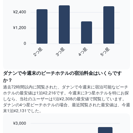
室
Bar
Chart
の
graphic.
chart
¥2,400
with
平
4
均
bars.
料
¥1,200
金
次
を
の
表
0
表
し
2​つ星​
3​つ星​
4​つ星​
5​つ星​
は、
て
End
過
い
of
去
interactive
ま
3
chart
す
ダナン​で今週末のビーチホテル​の宿泊料金はいくらです
日
表
間
か？
の
に
X
過去72時間以内に閲覧された、ダナン​で今週末に宿泊可能なビーチ
見
軸
ホテル​の最安値は1泊¥2,216です。今週末に3つ星ホテルを特にお探
つ
1​
しなら、当社のユーザーは1泊¥2,308​の最安値で閲覧しています。
か
本
ダナンの4つ星ビーチホテルの場合、最近閲覧された最安値は、今週
っ
は、
末1泊¥2,131でした。
た
曜
本
日
¥3,000
日
を
の
Bar
Chart
表