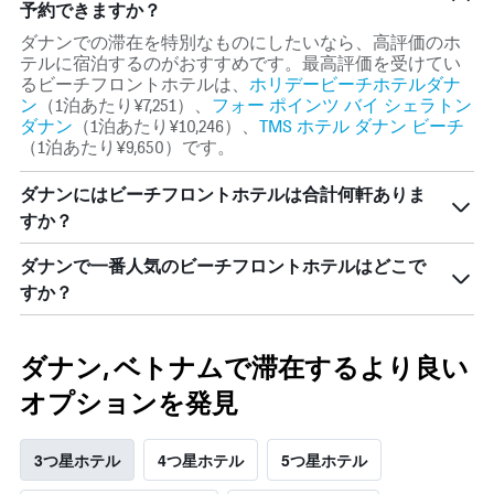
均
予約できますか？
つ
料
か
ダナンでの滞在を特別なものにしたいなら、高評価のホ
金
っ
テルに宿泊するのがおすすめです。最高評価を受けてい
を
た
るビーチフロント​ホテルは、
ホリデービーチホテルダナ
表
今
ン
（1泊あたり¥7,251​）、
フォー ポインツ バイ シェラトン
し
週
ダナン
（1泊あたり¥10,246​）、
TMS ホテル ダナン ビーチ
て
末
（1泊あたり¥9,650​）です​。
い
の
ま
客
す
ダナン​にはビーチフロントホテルは合計何軒ありま
室
すか？
の
平
均
ダナンで一番人気のビーチフロントホテルはどこで
料
すか？
金
を
表
ダナン, ベトナムで滞在するより良い
し
て
オプションを発見
い
ま
す
3つ星ホテル
4つ星ホテル
5つ星ホテル