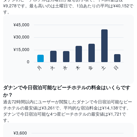
¥9,278です。最も高いのは土曜日​で、1泊あたりの平均は¥40,152​で
す。
¥45,000
Bar
Chart
graphic.
¥30,000
chart
with
7
¥15,000
bars.
0
次
水
火
月
日
土
金
木
の
End
of
チ
interactive
ャ
chart
ー
ダナンで今日宿泊可能なビーチホテル​の料金はいくらです
ト
か？
は、
過去72時間以内にユーザーが閲覧したダナンで今日宿泊可能なビー
曜
チホテル​の最安値は¥3,261で、平均的な宿泊料金は¥14,138です。
日
ダナンで今日宿泊可能な4つ星ビーチホテル​の最安値は¥1,721​で
ご
す。
と
の
¥3,600
客