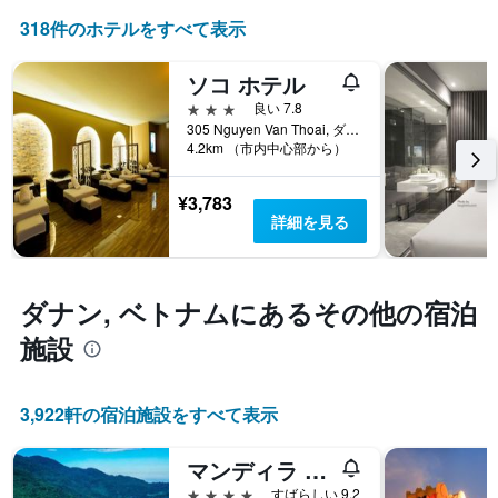
ゴ
よ
た
リ
318件のホテルをすべて表示
う
も
ー
に
の
を
変
で
ソコ ホテル
表
化
す
3つ星
良い 7.8
し
す
表
305 Nguyen Van Thoai, ダナン, ベトナム
て
る
の
4.2km （市内中心部から）
い
か
X
ま
を
軸
す。
表
¥3,783
1
表
し
詳細を見る
本
の
て
は、
Y
い
ホ
軸
ま
テ
1
す
ダナン, ベトナム​にあるその他の宿泊
ル
本
表
ラ
施設
は、
の
ン
過
X
ク
去
軸
ご
3
1
3,922​軒の宿泊施設をすべて表示
と
日
本
の
間
は、
カ
マンディラ ビーチ ホテル ダナン
に
宿
テ
見
泊
4つ星
すばらしい 9.2