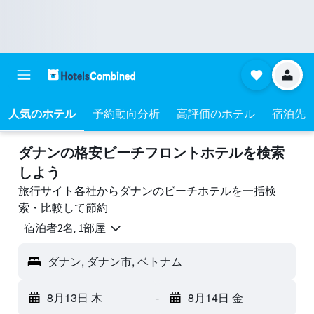
人気のホテル
予約動向分析
高評価のホテル
宿泊先
ダナン​の格安ビーチフロントホテルを検索
しよう
旅行サイト各社からダナン​のビーチホテルを一括検
索・比較して節約
宿泊者2名, 1​部屋
ダナン, ダナン市, ベトナム
8月13日 木
-
8月14日 金