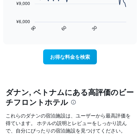
い
客
¥9,000
た
ま
室
も
次
す
の
の
の
平
¥6,000
で
表
均
60
90
30
す
は、
End
料
of
表
宿
金
interactive
の
泊
chart
を
X
日
ホ
軸
に
テ
お得な料金を検索
1
近
ル
本
づ
ラ
は、
く
ン
ホ
に
ク
テ
つ
ご
ル
れ
ダナン, ベトナムにある高評価のビー
と
ラ
て
に
ン
チフロントホテル
客
集
ク
室
計
ご
料
し
これらのダナン​の宿泊施設は、ユーザーから最高評価を
と
金
て
得ています。 ホテルの説明とレビューをしっかり読ん
の
が
表
カ
で、自分にぴったりの宿泊施設を見つけてください。
ど
示
テ
の
し