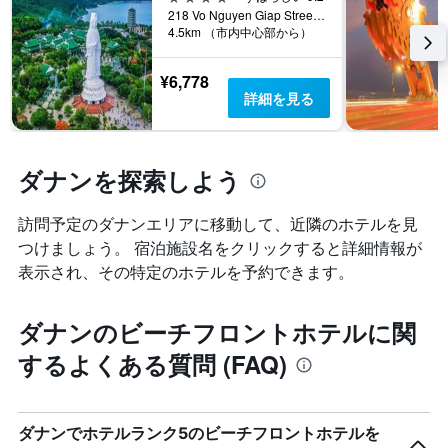
ゴ
つ
ま
218 Vo Nguyen Giap Street, ダナン, ベトナム
リ
か
4.5km （市内中心部から）
で
ー
っ
の
を
た
日
表
¥6,778
本
数
し
詳細を見る
日
を
て
の
表
い
客
し
ま
室
て
ダナン​を探索しよう
す。
の
い
表
平
ま
の
均
訪問予定のダナンエリアに移動して、近隣のホテルを見
す
Y
料
表
つけましょう。 宿泊施設名をクリックすると詳細情報が
軸
金
の
1
表示され、その特定のホテルを予約できます。
を
Y
本
表
軸
は、
し
1
ダナンのビーチフロントホテルに関
過
て
本
去
い
は、
するよくある質問 (FAQ)
3
ま
客
日
す
室
間
の
に
平
ダナン​でホテルランク5のビーチフロントホテルを
見