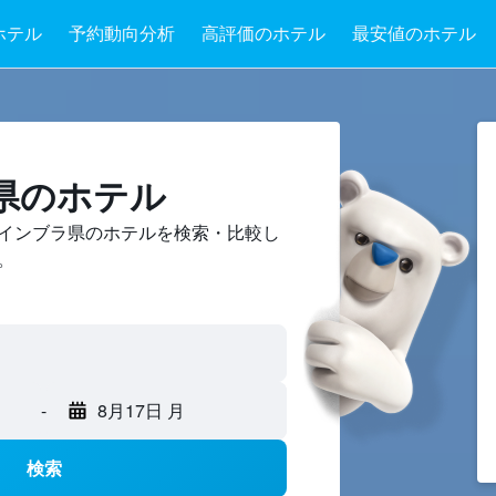
ホテル
予約動向分析
高評価のホテル
最安値のホテル
県のホテル
インブラ県のホテルを検索・比較し
。
-
8月17日 月
検索