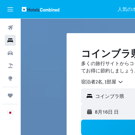
人気の
航空券
ホテル
コインブラ
レンタカー
多くの旅行サイトからコ
航空券+ホテル
てお得に節約しましょう
Explore
宿泊者2名, 1​部屋
Trips
8月16日 日
日本語