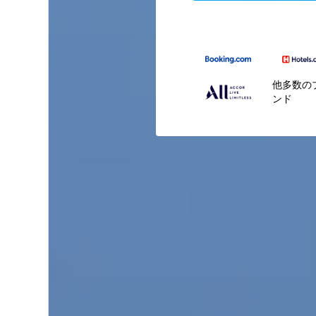
他多数の
ンド