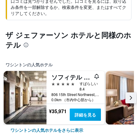
口コミは見つかりませんでした。口コミを見るには、絞り込
み条件を一部解除するか、検索条件を変更、またはすべてク
リアしてください。
ザ ジェファーソン ホテルと同様のホ
テル
ワシントンの人気ホテル
ソフィテル ラファイエット スクエア ワシントン DC
5つ星
すばらしい
8.4
806 15th Street Northwest, ワシントン, DC, アメリカ合衆国
0.0km （市内中心部から）
¥35,971
詳細を見る
ワシントンの人気ホテルをさらに表示