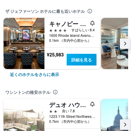
ザ ジェファーソン ホテルに最も近いホテル
キャノピー バイ ヒルトン ワシントン エンバシー ロウ
4つ星
すばらしい 8.4
1600 Rhode Island Avenue Northwest, ワシントン, DC, アメリカ合衆国
0.1km （市内中心部から）
¥25,983
詳細を見る
近くのホテルをさらに表示
ワシントンの格安ホテル
デュオ ハウジング
2つ星
良い 7.8
1223 11th Street Northwest, ワシントン, DC, アメリカ合衆国
0.7km （市内中心部から）