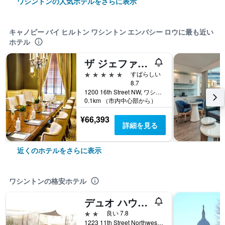
ワシントンの人気ホテルをさらに表示
キャノピー バイ ヒルトン ワシントン エンバシー ロウに最も近い
ホテル
ザ ジェファーソン ホテル
5つ星
すばらしい
8.7
1200 16th Street NW, ワシントン, DC, アメリカ合衆国
0.1km （市内中心部から）
¥66,393
詳細を見る
近くのホテルをさらに表示
ワシントンの格安ホテル
デュオ ハウジング
2つ星
良い 7.8
1223 11th Street Northwest, ワシントン, DC, アメリカ合衆国