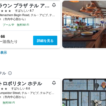
クラウン プラザ テル アビブ シティセンター
星
すばらしい 8.7
136 Menachem Begin Road, テル・アビブ, テルアビブ・メトロポリタンエリア（グシュ・ダン）, イスラエル
km （市内中心部から）
プール
無料Wi-Fi
166
詳細を見る
一泊当たり
に表示
テル
トロポリタン ホテル
星
すばらしい 8.6
11 Trumpeldor Street, テル・アビブ, テルアビブ・メトロポリタンエリア（グシュ・ダン）, イスラエル
km （市内中心部から）
無料Wi-Fi