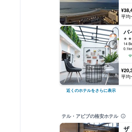
¥38,
平均
バ
4つ
0.1
¥20,
平均
近くのホテルをさらに表示
テル・アビブの格安ホテル
ザ