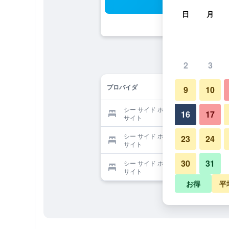
検
日
月
2
3
プロバイダ
9
10
シー サイド ホテルを提供する予約
16
17
サイト
シー サイド ホテルを提供する予約
23
24
サイト
30
31
シー サイド ホテルを提供する予約
サイト
お得
平