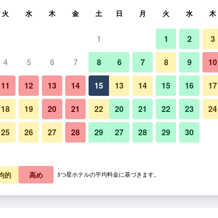
索
火
水
木
金
土
日
月
火
水
木
1
1
2
3
4
5
6
7
8
6
7
8
9
10
11
12
13
14
15
13
14
15
16
17
料金を表示
18
19
20
21
22
20
21
22
23
24
25
26
27
28
29
27
28
29
30
料金を表示
料金を表示
均的
高め
3つ星ホテルの平均料金に基づきます。