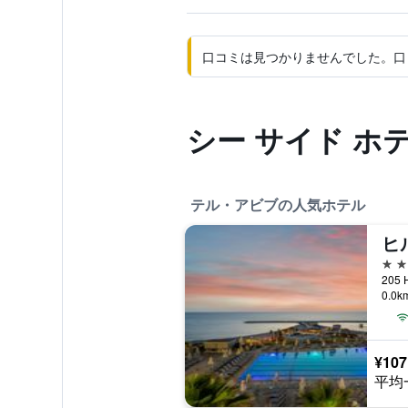
口コミは見つかりませんでした。口
シー サイド ホ
テル・アビブの人気ホテル
5つ
0.0
¥107
平均