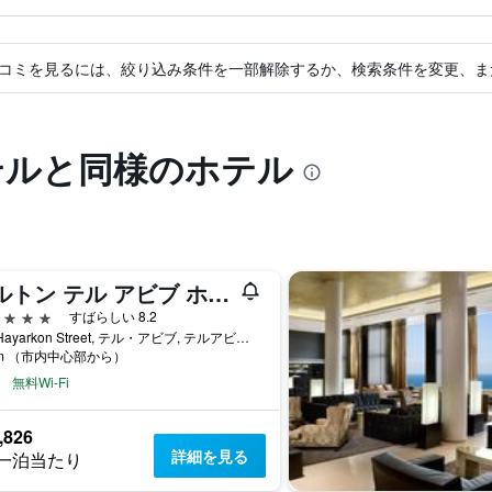
コミを見るには、絞り込み条件を一部解除するか、検索条件を変更、ま
テルと同様のホテル
ヒルトン テル アビブ ホテル
星
すばらしい 8.2
205 Hayarkon Street, テル・アビブ, テルアビブ・メトロポリタンエリア（グシュ・ダン）, イスラエル
km （市内中心部から）
無料Wi-Fi
,826
詳細を見る
一泊当たり