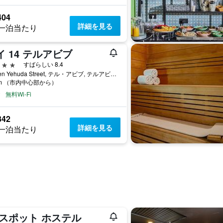
404
詳細を見る
一泊当たり
イ 14 テルアビブ
星
すばらしい 8.4
14 Ben Yehuda Street, テル・アビブ, テルアビブ・メトロポリタンエリア（グシュ・ダン）, イスラエル
km （市内中心部から）
無料Wi-Fi
342
詳細を見る
一泊当たり
 スポット ホステル