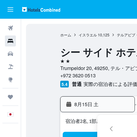
航空券
ホーム
イスラエル
10,125
テルアビブ
ホテル
シー サイド ホ
レンタカー
2つ星
航空券+ホテル
Trumpeldor 20, 49250
+972 3620 0513
Explore
普通
実際の宿泊者による評価1,
5.4
Trips
8月15日 土
-
日本語
宿泊者2名, 1​部屋