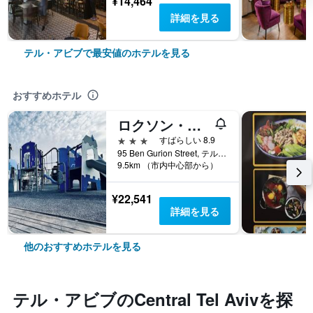
¥14,464
詳細を見る
テル・アビブで最安値のホテルを見る
おすすめホテル
ロクソン・シー・サンド・バト・ヤム
3つ星
すばらしい 8.9
95 Ben Gurion Street, テル・アビブ, テルアビブ・メトロポリタンエリア（グシュ・ダン）, イスラエル
9.5km （市内中心部から）
¥22,541
詳細を見る
他のおすすめホテルを見る
テル・アビブ​のCentral Tel Aviv​を探