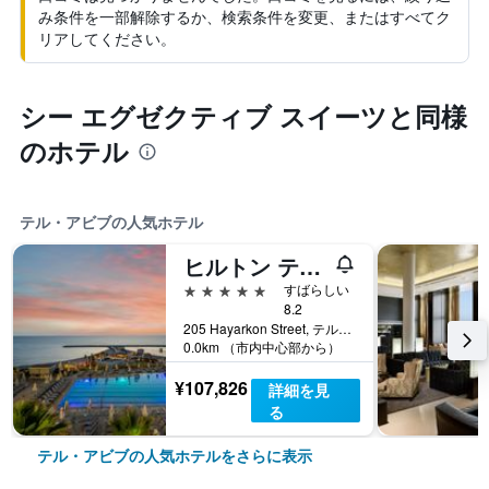
み条件を一部解除するか、検索条件を変更、またはすべてク
リアしてください。
シー エグゼクティブ スイーツと同様
のホテル
テル・アビブの人気ホテル
ヒルトン テル アビブ ホテル
5つ星
すばらしい
8.2
205 Hayarkon Street, テル・アビブ, テルアビブ・メトロポリタンエリア（グシュ・ダン）, イスラエル
0.0km （市内中心部から）
¥107,826
詳細を見
る
テル・アビブの人気ホテルをさらに表示