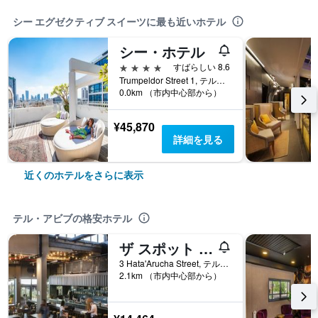
シー エグゼクティブ スイーツに最も近いホテル
シー・ホテル
4つ星
すばらしい 8.6
Trumpeldor Street 1, テル・アビブ, テルアビブ・メトロポリタンエリア（グシュ・ダン）, イスラエル
0.0km （市内中心部から）
¥45,870
詳細を見る
近くのホテルをさらに表示
テル・アビブの格安ホテル
ザ スポット ホステル
3 Hata'Arucha Street, テル・アビブ, テルアビブ・メトロポリタンエリア（グシュ・ダン）, イスラエル
2.1km （市内中心部から）