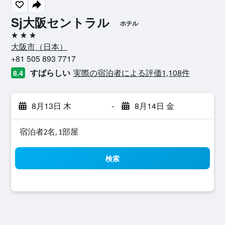
Sj大阪セントラル
ホテル
3つ星
大阪市​（日本​）​
+81 505 893 7717
すばらしい
実際の宿泊者による評価1,108​件
8.4
8月13日 木
-
8月14日 金
宿泊者2名, 1​部屋
検索