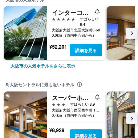
インターコンチネンタルホテル大阪
5つ星
すばらしい
9.4
大阪府大阪市北区大深町3-60
0.0km （市内中心部から）
¥52,201
詳細を見る
大阪市の人気ホテルをさらに表示
Sj大阪セントラルに最も近いホテル
スーパーホテル Premier 大阪本町駅前
3つ星
すばらしい 8.9
大阪府大阪市西区西本町 1-5-10
0.4km （市内中心部から）
¥8,928
詳細を見る